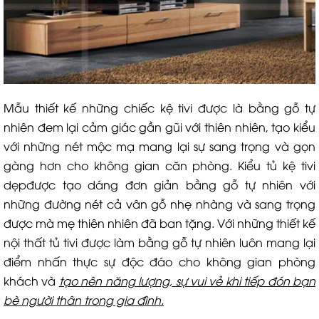
Mẫu thiết kế những chiếc kệ tivi được là bằng gỗ tự
nhiên đem lại cảm giác gần gũi với thiên nhiên, tạo kiểu
với những nét mộc mạ mang lại sự sang trọng và gọn
gàng hơn cho không gian căn phòng. Kiểu tủ kệ tivi
dẹpđược tạo dáng đơn giản bằng gỗ tự nhiên với
những đường nét cả vân gỗ nhẹ nhàng và sang trọng
được mà mẹ thiên nhiên đã ban tặng. Với những thiết kế
nội thất tủ tivi được làm bằng gỗ tự nhiên luôn mang lại
điểm nhấn thực sự độc đáo cho không gian phòng
khách và
tạo nên năng lượng, sự vui vẻ khi tiếp đón bạn
bè người thân trong gia đình.