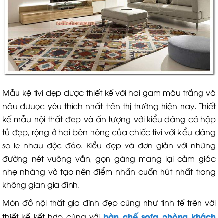
Mẫu kệ tivi đẹp được thiết kế với hai gam màu trắng và
nâu đưuọc yêu thích nhất trên thị trường hiện nay. Thiết
kế mẫu nội thất đẹp và ấn tượng với kiểu dáng có hộp
tủ đẹp, rộng ở hai bên hông của chiếc tivi với kiểu dáng
so le nhau độc đáo. Kiểu đẹp và đơn giản với những
đường nét vuông vắn, gọn gàng mang lại cảm giác
nhẹ nhàng và tạo nên điểm nhấn cuốn hút nhất trong
không gian gia đình.
Món đồ nội thất gia đình đẹp cũng như tinh tế trên với
bàn ghế sofa phòng khách
thiết kế kết hợp cùng với