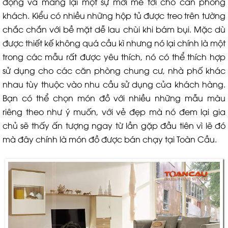
động và mang lại một sự mới mẻ tới cho căn phòng
khách. Kiểu có nhiều những hộp tủ được treo trên tường
chắc chắn với bề mặt dễ lau chùi khi bám bụi. Mặc dù
được thiết kế không quá cầu kì nhưng nó lại chính là một
trong các mẫu rất được yêu thích, nó có thể thích hợp
sử dụng cho các căn phòng chung cư, nhà phố khác
nhau tùy thuộc vào nhu cầu sử dụng của khách hàng.
Bạn có thể chọn món đồ với nhiều những mẫu màu
riêng theo như ý muốn, với vẻ đẹp mà nó đem lại gia
chủ sẽ thấy ấn tượng ngay từ lần gặp đầu tiên vì lẽ đó
mà đây chính là món đồ được bán chạy tại Toàn Cầu.