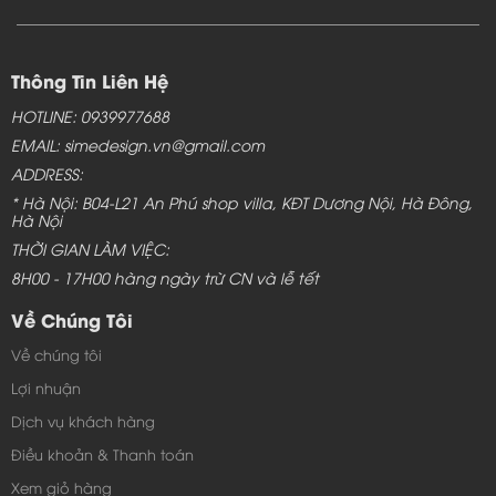
Thông Tin Liên Hệ
HOTLINE: 0939977688
EMAIL: simedesign.vn@gmail.com
ADDRESS:
* Hà Nội: B04-L21 An Phú shop villa, KĐT Dương Nội, Hà Đông,
Hà Nội
THỜI GIAN LÀM VIỆC:
8H00 - 17H00 hàng ngày trừ CN và lễ tết
Về Chúng Tôi
Về chúng tôi
Lợi nhuận
Dịch vụ khách hàng
Điều khoản & Thanh toán
Xem giỏ hàng