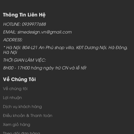
Thông Tin Liên Hệ
HOTLINE: 0939977688
EMAIL: simedesign.vn@gmail.com
ADDRESS:
* Hà Nội: B04-L21 An Phú shop villa, KĐT Dương Nội, Hà Đông,
Hà Nội
THỜI GIAN LÀM VIỆC:
8H00 - 17H00 hàng ngày trừ CN và lễ tết
Về Chúng Tôi
Về chúng tôi
Lợi nhuận
Dịch vụ khách hàng
Điều khoản & Thanh toán
Xem giỏ hàng
Theo dõi đơn hàng