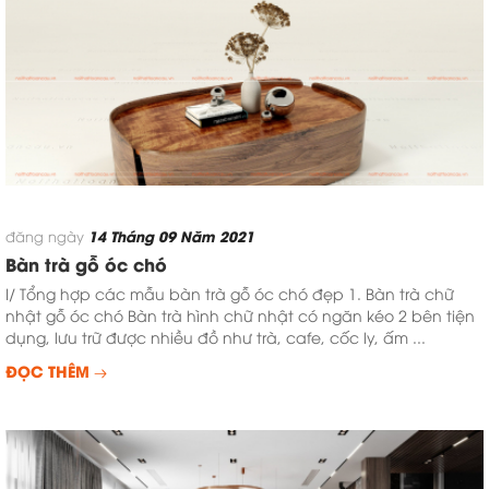
14 Tháng 09 Năm 2021
đăng ngày
Bàn trà gỗ óc chó
I/ Tổng hợp các mẫu bàn trà gỗ óc chó đẹp 1. Bàn trà chữ
nhật gỗ óc chó Bàn trà hình chữ nhật có ngăn kéo 2 bên tiện
dụng, lưu trữ được nhiều đồ như trà, cafe, cốc ly, ấm ...
ĐỌC THÊM