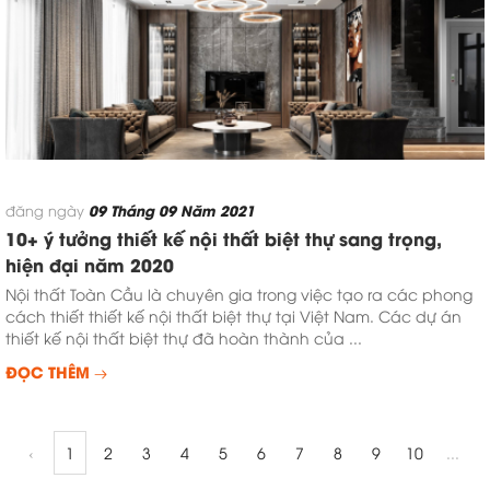
09 Tháng 09 Năm 2021
đăng ngày
10+ ý tưởng thiết kế nội thất biệt thự sang trọng,
hiện đại năm 2020
Nội thất Toàn Cầu là chuyên gia trong việc tạo ra các phong
cách thiết thiết kế nội thất biệt thự tại Việt Nam. Các dự án
thiết kế nội thất biệt thự đã hoàn thành của ...
ĐỌC THÊM
‹
1
2
3
4
5
6
7
8
9
10
...