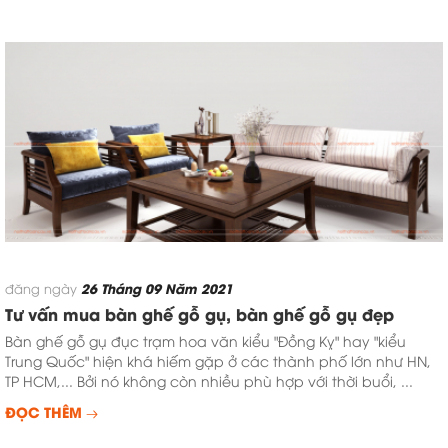
26 Tháng 09 Năm 2021
đăng ngày
Tư vấn mua bàn ghế gỗ gụ, bàn ghế gỗ gụ đẹp
Bàn ghế gỗ gụ đục trạm hoa văn kiểu "Đồng Kỵ" hay "kiểu
Trung Quốc" hiện khá hiếm gặp ở các thành phố lớn như HN,
TP HCM,... Bởi nó không còn nhiều phù hợp với thời buổi, ...
ĐỌC THÊM