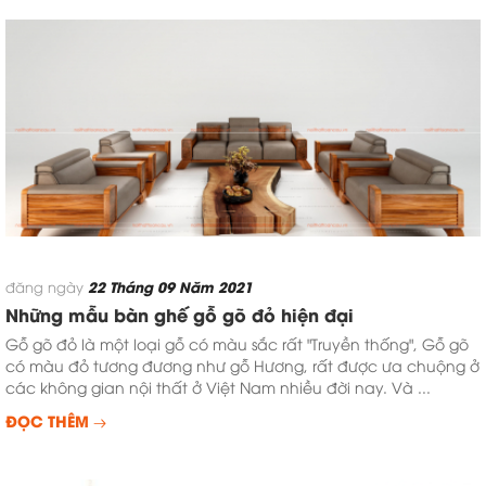
22 Tháng 09 Năm 2021
đăng ngày
Những mẫu bàn ghế gỗ gõ đỏ hiện đại
Gỗ gõ đỏ là một loại gỗ có màu sắc rất "Truyền thống", Gỗ gõ
có màu đỏ tương đương như gỗ Hương, rất được ưa chuộng ở
các không gian nội thất ở Việt Nam nhiều đời nay. Và ...
ĐỌC THÊM