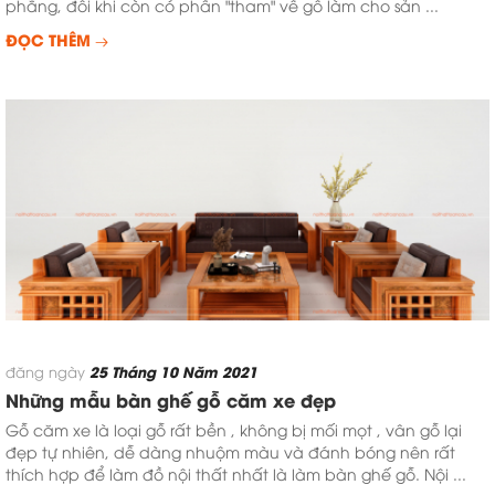
phẳng, đôi khi còn có phần "tham" về gỗ làm cho sản ...
ĐỌC THÊM
25 Tháng 10 Năm 2021
đăng ngày
Những mẫu bàn ghế gỗ căm xe đẹp
Gỗ căm xe là loại gỗ rất bền , không bị mối mọt , vân gỗ lại
đẹp tự nhiên, dễ dàng nhuộm màu và đánh bóng nên rất
thích hợp để làm đồ nội thất nhất là làm bàn ghế gỗ. Nội ...