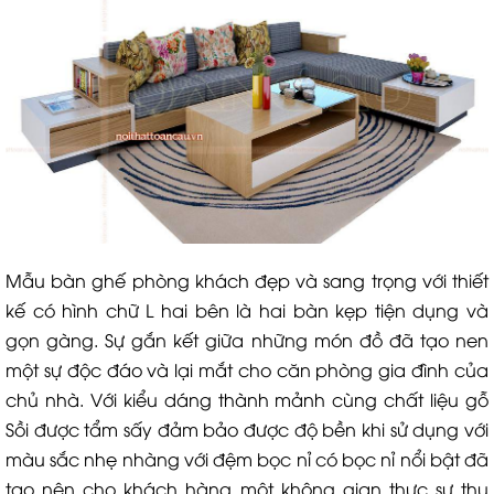
Mẫu bàn ghế phòng khách đẹp và sang trọng với thiết
kế có hình chữ L hai bên là hai bàn kẹp tiện dụng và
gọn gàng. Sự gắn kết giữa những món đồ đã tạo nen
một sự độc đáo và lại mắt cho căn phòng gia đình của
chủ nhà. Với kiểu dáng thành mảnh cùng chất liệu gỗ
Sồi được tẩm sấy đảm bảo được độ bền khi sử dụng với
màu sắc nhẹ nhàng với đệm bọc nỉ có bọc nỉ nổi bật đã
tạo nên cho khách hàng một không gian thực sự thu