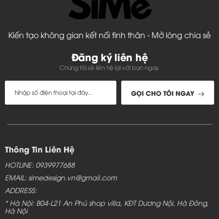
Kiến tạo không gian kết nối tình thân - Mở lòng chia sẻ
Đăng ký liên hệ
Chúng tôi sẽ liên hệ lại với bạn ngay.
GỌI CHO TÔI NGAY
Thông Tin Liên Hệ
HOTLINE: 0939977688
EMAIL: simedesign.vn@gmail.com
ADDRESS:
* Hà Nội: B04-L21 An Phú shop villa, KĐT Dương Nội, Hà Đông,
Hà Nội