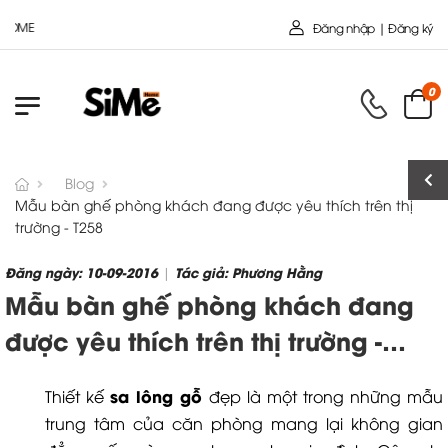
Chào mừn
Đăng nhập | Đăng ký
0
Blog
Mẫu bàn ghế phòng khách đang được yêu thích trên thị
trường - T258
Đăng ngày: 10-09-2016
Tác giả: Phương Hằng
|
Mẫu bàn ghế phòng khách đang
được yêu thích trên thị trường -
T258
sa lông gỗ
Thiết kế
đẹp là một trong những mẫu
trung tâm của căn phòng mang lại không gian