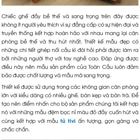
Chiếc ghế đầy bề thế và sang trọng trên đây được
không ít người yêu thích vì sự đẳng cấp có sự hiện đại và
truyền thống kết hợp hoàn hảo với nhau mang lại căn
phòng bề thế và thu hút nhất. Thiết kế mẫu đẹp có
những chi tiết ghép nối cầu kì đòi hỏi phải được làm ra
bởi những người thợ với tay nghề cao. Đáp ứng được
điều này nên mẫu sản phẩm của Toàn Cầu luôn đảm
bảo được chất lượng và mẫu mã sang trọng.
Thiết kế được sử dụng trong các không gian căn phòng
lớn với kiểu dáng có nhiều ghế, bàn kẹp và bàn trà. Để
tạo nên điểm nhấn cho bộ sản phẩm chúng tôi kết hợp
nó với những mẫu đệm bọc nỉ màu đỏ đầy cuốn hút và
tủ tivi
cùng kết hợp với mẫu
ấn tượng, gọn gàng và
chắc chắn.