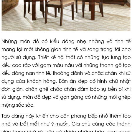
Những món đồ có kiểu dáng nhẹ nhàng và tinh tế
mang lại một không gian tinh tế và sang trọng tới cho
người sử dụng. Thiết kế nội thất có những tựa lưng tạo
kiểu cao ráo với gam màu nâu với những thanh gỗ tạo
kiểu dáng nan tinh tế, thoáng đãnh và chắc chắn khi sử
dụng của khách hàng. Bàn ăn đẹp có hình chữ nhật
đơn giản, chân ghế chắc chắn đảm bảo sự bền bỉ khi
sử dụng, món đồ đẹp và gọn gàng có những mối ghép
mộng sắc sảo.
Tạo dáng này khiến cho căn phòng bếp nhỏ thêm tao
nhã và bắt mắt như ý muốn. Gia chủ cùng các thành
viên trong nhà sẽ luôn có được những bữa cơm ngon