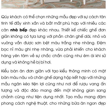
Qúy khách có thể chọn những mẫu đẹp với sự cách tân
tinh tế đầy xinh xắn và bắt mắt phù hợp với nhiều các
nhà bếp
căn
đẹp khác nhau. Thiết kế chiếc ghế đơn
giản không có tựa lưng với phần chân ghế dài, nhỏ và
vuông vắn được sơn bệt màu trắng nhẹ nhàng. Đệm
bọc nỉ màu ghi nhẹ nhàng, vừa phải khiến cho khách
hàng yên tâm về sự chắc chắn cũng như êm ái khi sử
dụng và không hề bị bí hơi.
Kiểu bàn ăn đơn giản với tạo kiểu thông minh có mặt
bàn màu nâu và chân ghế dạng hộp kết hợp với những
mẫu ngăn kéo tiện lợi cũng như nơi để rượu vang ấn
tượng và độc đáo mang đến một không gian sang
chảnh cũng như tiện dụng nhất. Tạo mẫu mang đậm
phong cách nghệ thuật, cho những bữa ăn ngon đẹp