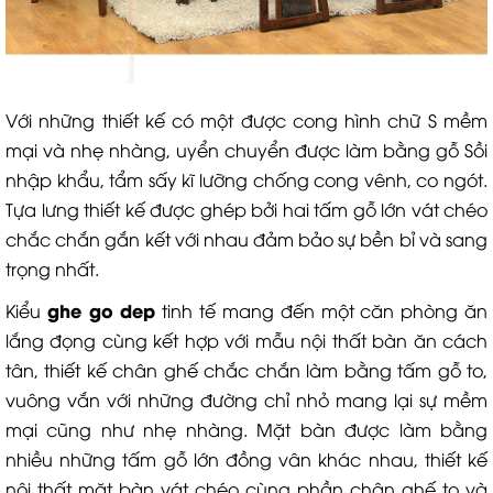
Với những thiết kế có một được cong hình chữ S mềm
mại và nhẹ nhàng, uyển chuyển được làm bằng gỗ Sồi
nhập khẩu, tẩm sấy kĩ lưỡng chống cong vênh, co ngót.
Tựa lưng thiết kế được ghép bởi hai tấm gỗ lớn vát chéo
chắc chắn gắn kết với nhau đảm bảo sự bền bỉ và sang
trọng nhất.
ghe go dep
Kiểu
tinh tế mang đến một căn phòng ăn
lắng đọng cùng kết hợp với mẫu nội thất bàn ăn cách
tân, thiết kế chân ghế chắc chắn làm bằng tấm gỗ to,
vuông vắn với những đường chỉ nhỏ mang lại sự mềm
mại cũng như nhẹ nhàng. Mặt bàn được làm bằng
nhiều những tấm gỗ lớn đồng vân khác nhau, thiết kế
nội thất mặt bàn vát chéo cùng phần chân ghế to và