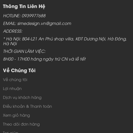
Thông Tin Liên Hệ
HOTLINE: 0939977688
EMAIL: simedesign.vn@gmail.com
ADDRESS:
* Hà Nội: B04-L21 An Phú shop villa, KĐT Dương Nội, Hà Đông,
Hà Nội
THỜI GIAN LÀM VIỆC:
8H00 - 17H00 hàng ngày trừ CN và lễ tết
Về Chúng Tôi
Về chúng tôi
Lợi nhuận
Dịch vụ khách hàng
Điều khoản & Thanh toán
Xem giỏ hàng
Theo dõi đơn hàng
Trợ giúp