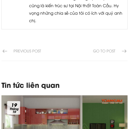
cũng là kiến trúc sư tại Nội thất Toàn Cầu. Hy
vọng những chia sẻ của tôi có ích với quý anh
chị.
PREVIOUS POST
GO TO POST
Tin tức liên quan
19
Tháng
10