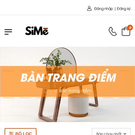
Chào mừng bạn đến với Nội Thất T
Đăng nhập | Đăng ký
0
BÀN TRANG ĐIỂM
Bàn trang điểm
/
BỘ LỌC