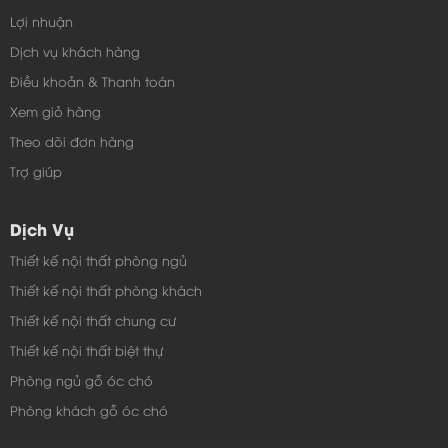
Lợi nhuận
Dịch vụ khách hàng
Điều khoản & Thanh toán
Xem giỏ hàng
Theo dõi đơn hàng
Trợ giúp
Dịch Vụ
Thiết kế nội thất phòng ngủ
Thiết kế nội thất phòng khách
Thiết kế nội thất chung cư
Bàn phấn trang điểm sang trọng
Thiết kế nội thất biệt thự
Bàn phấn trang điểm là nhu cầu thiết thực của mỗi
Phòng ngủ gỗ óc chó
người phụ nữ, nhưng nhiều câu hỏi được đặt ra là làm
Phòng khách gỗ óc chó
sao để chọn được những mẫu bàn phấn đẹp nhất