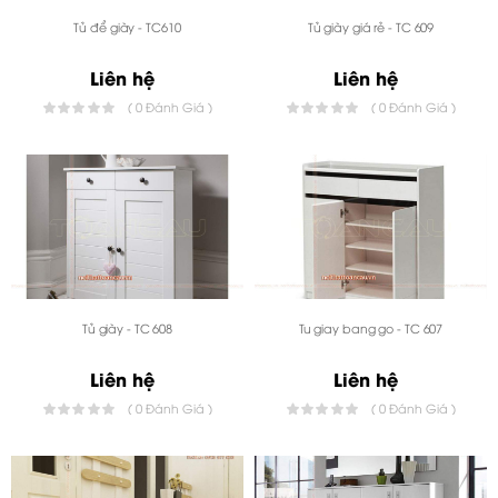
Tủ để giày - TC610
Tủ giày giá rẻ - TC 609
Liên hệ
Liên hệ
( 0 Đánh Giá )
( 0 Đánh Giá )
Tủ giày - TC 608
Tu giay bang go - TC 607
Liên hệ
Liên hệ
( 0 Đánh Giá )
( 0 Đánh Giá )