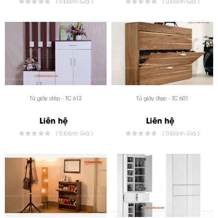
( 0 Đánh Giá )
( 0 Đánh Giá )
Tủ giày dép - TC 612
Tủ giày đẹp - TC 601
Liên hệ
Liên hệ
( 0 Đánh Giá )
( 0 Đánh Giá )