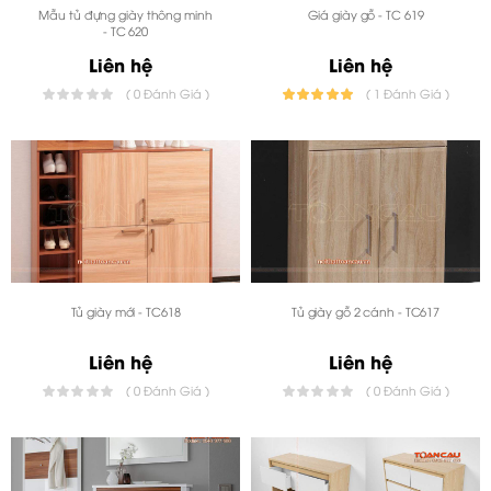
Mẫu tủ đựng giày thông minh
Giá giày gỗ - TC 619
- TC 620
Liên hệ
Liên hệ
( 0 Đánh Giá )
( 1 Đánh Giá )
Tủ giày mới - TC618
Tủ giày gỗ 2 cánh - TC617
Liên hệ
Liên hệ
( 0 Đánh Giá )
( 0 Đánh Giá )