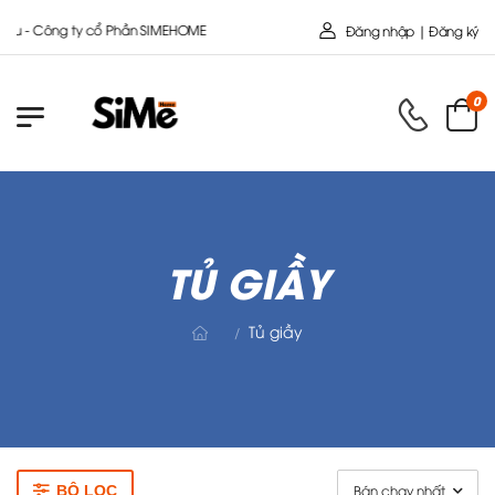
 Công ty cổ Phần SIMEHOME
Đăng nhập | Đăng ký
0
TỦ GIẦY
Tủ giầy
/
BỘ LỌC