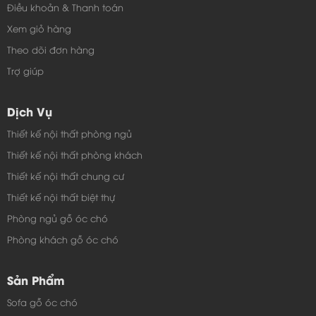
Điều khoản & Thanh toán
Xem giỏ hàng
Theo dõi đơn hàng
BÁO GIÁ SOFA DA - NỈ HÀNG CAO CẤP
Trợ giúp
ĐƠN GIÁ (CÁI)
Dịch Vụ
TÊN SP
Thiết kế nội thất phòng ngủ
SOFA NỈ
SOFA DA
Thiết kế nội thất phòng khách
SOFA ĐƠN
5,500,000
6,050,000
Thiết kế nội thất chung cư
Thiết kế nội thất biệt thự
SOFA ĐÔI
8,300,000
9,130,000
Phòng ngủ gỗ óc chó
Phòng khách gỗ óc chó
SOFA BA
10,500,000
11,550,000
Sản Phẩm
ĐÔN NGỒI
3,000,000
3,300,000
Sofa gỗ óc chó