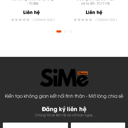
- TC406
và tủ đồ - TC1111B
Liên hệ
Liên hệ
( 0 Đánh Giá )
( 0 Đánh Giá )
Qui cách sản phẩm sofa nỉ hiện đại phòng khách
phổ thông:
* Lớp vỏ bọc:
+Với sofa nỉ, lớp vải nỉ sử dụng là vải gai, vải
trơn hoặc vải nhung. với nhiều mẫu mã hoa văn khác
nhau. Quý khác có thể tùy chọn mẫu tại văn phòng
của
Công ty Toàn Cầu.
Nguyên liệu vải có xuất xứ Việt
Nam
Kiến tạo không gian kết nối tình thân - Mở lòng chia sẻ
+Với sofa da, Chất liệu da nhân tạo nhiều màu
sắc, hoa văn, độ sần, bóng, mờ khác nhau. Quý
Đăng ký liên hệ
Chúng tôi sẽ liên hệ lại với bạn ngay.
khách cũng có thể tùy chọn mã da khi đặt hàng tại
văn phòng cty Toàn Cầu. Chất liệu da này được nhập