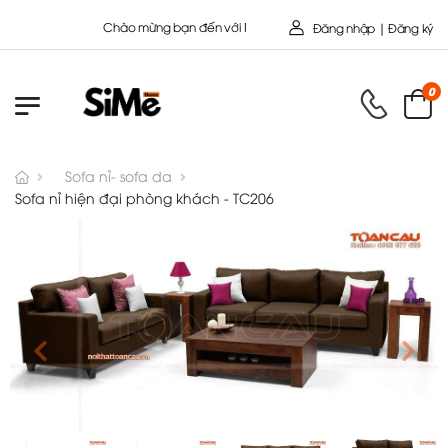
Chào mừng bạn đến với Nội Thất Toàn Cầu - Công ty cổ Phần 
Đăng nhập | Đăng ký
0
Sofa nỉ- sofa da
Sofa nỉ hiện đại phòng khách - TC206