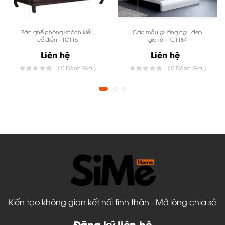
gỗ tự nhiên có kiểu sáng hết sức mới mẻ, nhìn có vẻ
như là những khối gỗ được xếp lại với nhau những vẫn
Bàn ghế phòng khách kiểu
Các mẫu giường ngủ đẹp
mang được độ bền đẹp và chắc chắn cho người sử
cổ điển - TC116
giá rẻ - TC1184
dụng. Đặc biệt màu nâu trầm của gỗ và màu đệm
Liên hệ
Liên hệ
trắng sữa sẽ làm nên không gian phòng khách của
( 0 Đánh Giá )
( 0 Đánh Giá )
bạn vừa hiện đại lại vừa cổ kính. Do vậy, nếu phòng
khách nhà bạn rộng một chút thì bạn hãy sử dụng
các mẫu bàn ghế sofa phòng khách TC 158 này để
trang trí cho ngôi nhà đẹp rạng rỡ.
Kiến tạo không gian kết nối tình thân - Mở lòng chia sẻ
Đăng ký liên hệ