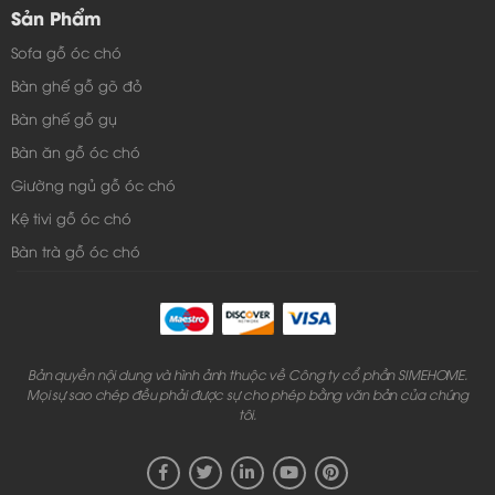
Mẫu bàn ghế sofa phòng khách - TC158
Sản Phẩm
Sofa gỗ óc chó
Những chiếc ghế sofa có tay vị chắc chắn, sẽ tạo
Bàn ghế gỗ gõ đỏ
được độ bền đẹp cũng như an toàn cho người sử
Bàn ghế gỗ gụ
dụng. bên cạnh đó chiếc bàn trà cũng được thiết kế
Bàn ăn gỗ óc chó
vô cùng độc đáo sẽ mang đến cho bạn thích thú
Giường ngủ gỗ óc chó
nhất. Chiếc bàn trà được thiết kế mặt kính, tạo được sự
Kệ tivi gỗ óc chó
sang trọng và lịch sự, do vậy bạn chỉ cần tô điểm thêm
Bàn trà gỗ óc chó
cho chiếc bàn trà bằng những lọ hoa hay những đồ
trang trí như những quyển sách cũng làm cho bộ bàn
ghế có điểm nhấn.
Bản quyền nội dung và hình ảnh thuộc về Công ty cổ phần SIMEHOME.
Mọi sự sao chép đều phải được sự cho phép bằng văn bản của chúng
tôi.