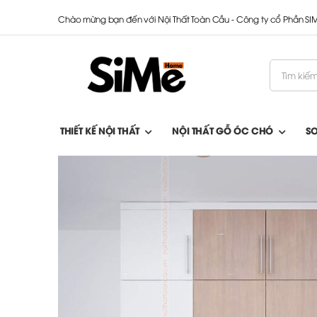
Chào mừng bạn đến với Nội Thất Toàn Cầu - Công ty cổ Phần S
THIẾT KẾ NỘI THẤT
NỘI THẤT GỖ ÓC CHÓ
S