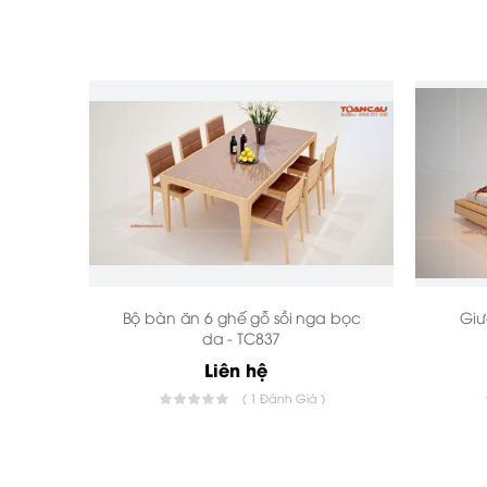
Bộ bàn ăn 6 ghế gỗ sồi nga bọc
Giư
da - TC837
Liên hệ
( 1 Đánh Giá )