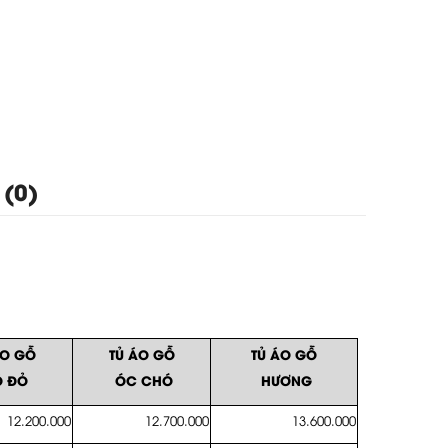
 (0)
ÁO GỖ
TỦ ÁO GỖ
TỦ ÁO GỖ
 ĐỎ
ÓC CHÓ
HƯƠNG
12.200.000
12.700.000
13.600.000