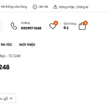
Hệ thống cửa hàng
Liên hệ
Đăng nhập | Đăng ký
Hotline:
0
0
Giỏ Hàng:
0 ₫
0939977688
TIN TỨC
GIỚI THIỆU
đẹp - TC1248
248