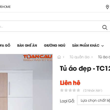
IMEHOME
OFA GỖ
BÀN GHẾ ĂN
GIƯỜNG NGỦ
SẢN PHẨM KHÁC
Tủ quần áo
Tủ áo 
Tủ áo đẹp - TC1
Liên hệ
( 0 Nhận Xét )
Loại Gỗ: