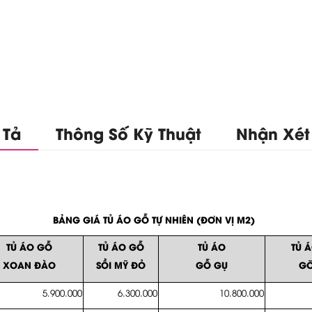
 Tả
Thông Số Kỹ Thuật
Nhận Xét
BẢNG GIÁ TỦ ÁO GỖ TỰ NHIÊN (ĐƠN VỊ M2)
TỦ ÁO GỖ
TỦ ÁO GỖ
TỦ ÁO
TỦ 
XOAN ĐÀO
SỒI MỸ ĐỎ
GỖ GỤ
GÕ
5.900.000
6.300.000
10.800.000