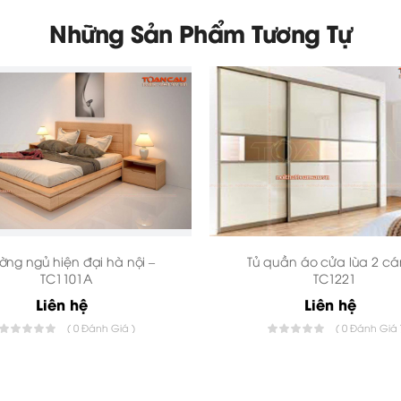
Những Sản Phẩm Tương Tự
ờng ngủ hiện đại hà nội –
Tủ quần áo cửa lùa 2 cá
TC1101A
TC1221
Liên hệ
Liên hệ
( 0 Đánh Giá )
( 0 Đánh Giá 