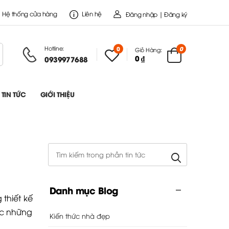
Hệ thống cửa hàng
Liên hệ
Đăng nhập | Đăng ký
Hotline:
0
0
Giỏ Hàng:
0 ₫
0939977688
TIN TỨC
GIỚI THIỆU
Danh mục Blog
thiết kế
ợc những
Kiến thức nhà đẹp