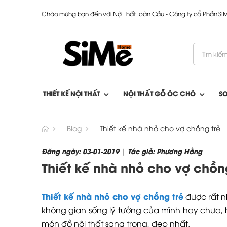
Chào mừng bạn đến với Nội Thất Toàn Cầu - Công ty cổ Phần S
THIẾT KẾ NỘI THẤT
NỘI THẤT GỖ ÓC CHÓ
S
Blog
Thiết kế nhà nhỏ cho vợ chồng trẻ
Đăng ngày: 03-01-2019
Tác giả: Phương Hằng
|
Thiết kế nhà nhỏ cho vợ chồn
Thiết kế nhà nhỏ cho vợ chồng trẻ
được rất n
không gian sống lý tưởng của mình hay chưa,
món đồ nội thất sang trọng, đẹp nhất.