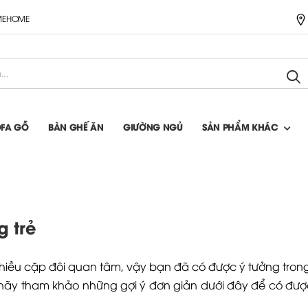
IMEHOME
OFA GỖ
BÀN GHẾ ĂN
GIƯỜNG NGỦ
SẢN PHẨM KHÁC
g trẻ
hiều cặp đôi quan tâm, vậy bạn đã có được ý tưởng trong 
 hãy tham khảo những gợi ý đơn giản dưới đây để có đư