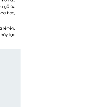
ệu gỗ óc
hoa học,
rẻ tiền,
 hãy tạo