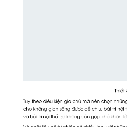
Thiết kế
Tuy theo điều kiện gia chủ mà nên chọn nhữn
cho không gian sống được dễ chịu, bài trí n
và bài trí nội thất sẽ không còn gặp khó khăn lớ
Và chất liệu gỗ tự nhiên có nhiều loại, với n