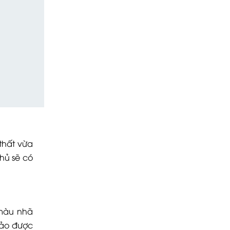
thất vừa
hủ sẽ có
màu nhã
bảo được