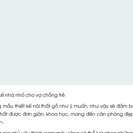
 nhà nhỏ cho vợ chồng trẻ
g mẫu thiết kế nội thất gỗ như ý muốn, như vậy sẽ đảm 
ội thất được đơn giản, khoa học, mang đến căn phòng đẹ
n.
hững gia chủ yêu thích gam màu sáng có thể lựa chọn nhữn