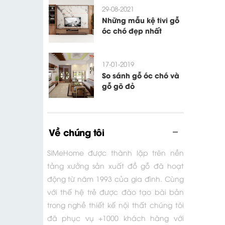
29-08-2021
Những mẫu kệ tivi gỗ
óc chó đẹp nhất
17-01-2019
So sánh gỗ óc chó và
gỗ gõ đỏ
Về chúng tôi
SiMeHome được thành lập trên nền
tảng xưởng sản xuất đồ gỗ đã hoạt
động từ năm 1993 của gia đình. Cùng
với thế hệ trẻ được đào tạo bài bản
trong nghề thiết kế nội thất chúng tôi
đã phục vụ +1000 khách hàng với