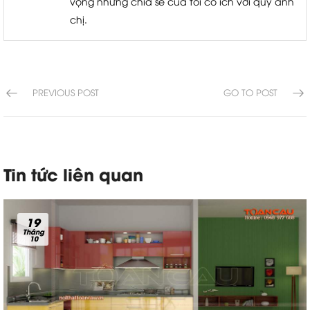
vọng những chia sẻ của tôi có ích với quý anh
chị.
PREVIOUS POST
GO TO POST
Tin tức liên quan
19
Tháng
10