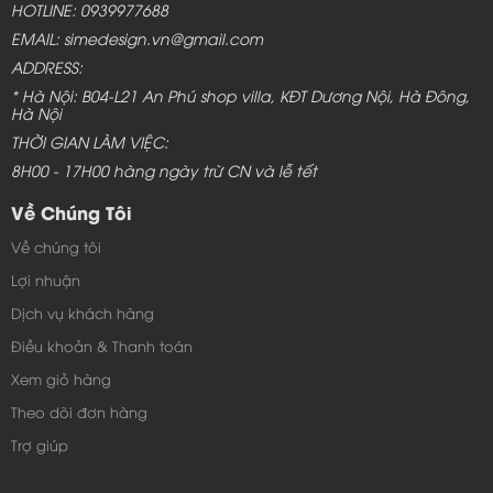
HOTLINE: 0939977688
EMAIL: simedesign.vn@gmail.com
ADDRESS:
* Hà Nội: B04-L21 An Phú shop villa, KĐT Dương Nội, Hà Đông,
Hà Nội
THỜI GIAN LÀM VIỆC:
8H00 - 17H00 hàng ngày trừ CN và lễ tết
Về Chúng Tôi
Về chúng tôi
Lợi nhuận
Dịch vụ khách hàng
Điều khoản & Thanh toán
Xem giỏ hàng
Theo dõi đơn hàng
Trợ giúp