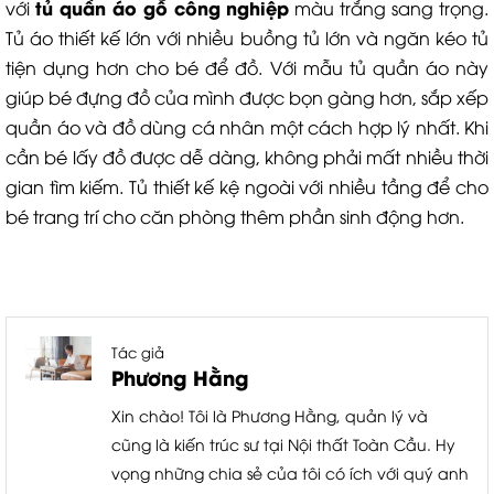
tủ quần áo gỗ công nghiệp
với
màu trắng sang trọng.
Tủ áo thiết kế lớn với nhiều buồng tủ lớn và ngăn kéo tủ
tiện dụng hơn cho bé để đồ. Với mẫu tủ quần áo này
giúp bé đựng đồ của mình được bọn gàng hơn, sắp xếp
quần áo và đồ dùng cá nhân một cách hợp lý nhất. Khi
cần bé lấy đồ được dễ dàng, không phải mất nhiều thời
gian tìm kiếm. Tủ thiết kế kệ ngoài với nhiều tầng để cho
bé trang trí cho căn phòng thêm phần sinh động hơn.
Tác giả
Phương Hằng
Xin chào! Tôi là Phương Hằng, quản lý và
cũng là kiến trúc sư tại Nội thất Toàn Cầu. Hy
vọng những chia sẻ của tôi có ích với quý anh