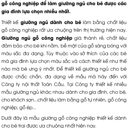
gỗ công nghiệp để làm giường ngủ cho bé được các
gia đình lựa chọn nhiều nhất.
giường ngủ dành cho bé
Thiết kế
làm bằng chất liệu
gỗ công nghiệp rất ưa chuộng trên thị trường hiện nay.
Giường ngủ gỗ công nghiệp
giá thành rẻ, chất liệu
đảm bảo cho bé khi nằm, bề mặt của gỗ sáng bóng với
màu sắc đa dạng. Tùy thuộc vào sở thích của các bé
mà gia đình lựa chọn màu sắc và cách thiết kế như thế
nào mà bé ưng ý nhất. Để thiết kế giường ngủ cho bé
được chắc chắn, đa dạng về mầu mã hãy đến với
Công ty nội thất Toàn Cầu. Tại Công ty thiết kế nhiều
mẫu giường ngủ khác nhau dành cho gia đình, cho bé,
cho khách sạn...chất liệu làm bằng gỗ tự nhiên, gỗ công
nghiệp, gỗ ép...
Dưới đây là mẫu giường gỗ công nghiệp thiết kế dành
cho bé trai được ưa chuộng nhất hiện nay.