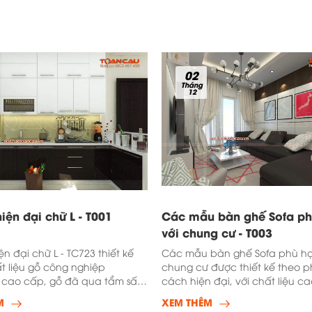
02
Tháng
12
iện đại chữ L - T001
Các mẫu bàn ghế Sofa p
với chung cư - T003
ện đại chữ L - TC723 thiết kế
Các mẫu bàn ghế Sofa phù hợ
t liệu gỗ công nghiệp
chung cư được thiết kế theo 
 cao cấp, gỗ đã qua tẩm sấy,
cách hiện đại, với chất liệu c
ng vênh và
nhập khẩu ch&iacut
M
XEM THÊM