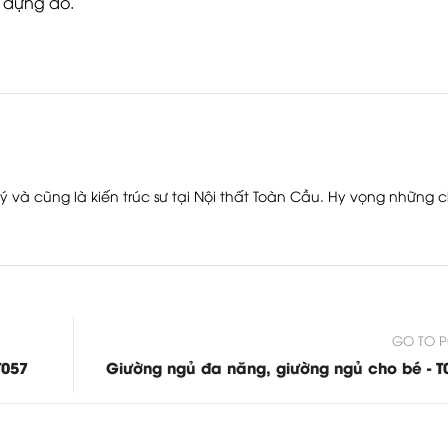
 đựng đồ.
ý và cũng là kiến trúc sư tại Nội thất Toàn Cầu. Hy vọng những c
GO TO P
T057
Giường ngủ đa năng, giường ngủ cho bé - T