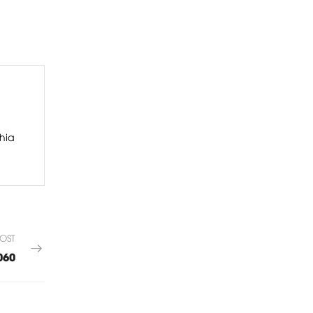
hia
OST
060