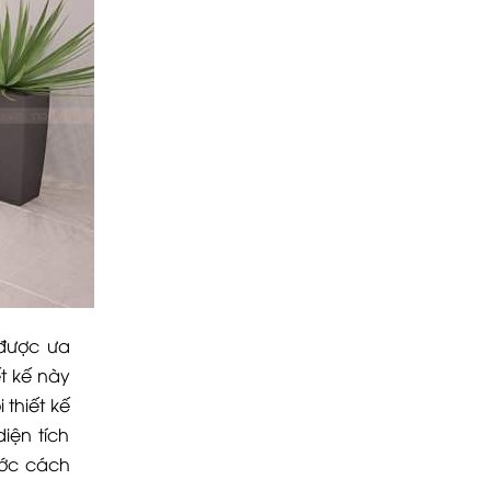
 được ưa
t kế này
 thiết kế
iện tích
ước cách