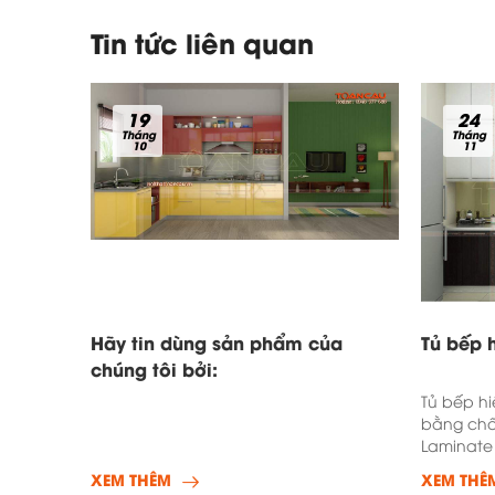
Tin tức liên quan
19
24
Tháng
Tháng
10
11
Hãy tin dùng sản phẩm của
Tủ bếp h
chúng tôi bởi:
Tủ bếp hi
bằng chấ
Laminate
chống co
XEM THÊM
XEM THÊ