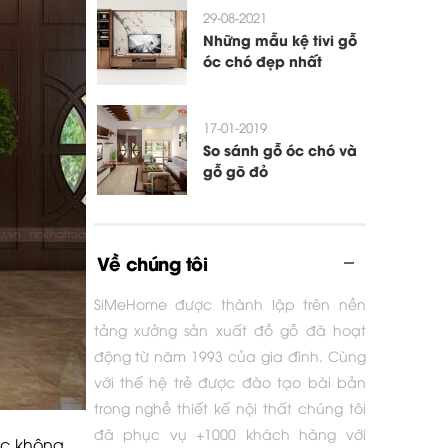
29-08-2021
Những mẫu kệ tivi gỗ
óc chó đẹp nhất
17-01-2019
So sánh gỗ óc chó và
gỗ gõ đỏ
Về chúng tôi
SiMeHome được thành lập trên nền
tảng xưởng sản xuất đồ gỗ đã hoạt
động từ năm 1993 của gia đình. Cùng
với thế hệ trẻ được đào tạo bài bản
trong nghề thiết kế nội thất chúng tôi
đã phục vụ +1000 khách hàng với
ược không