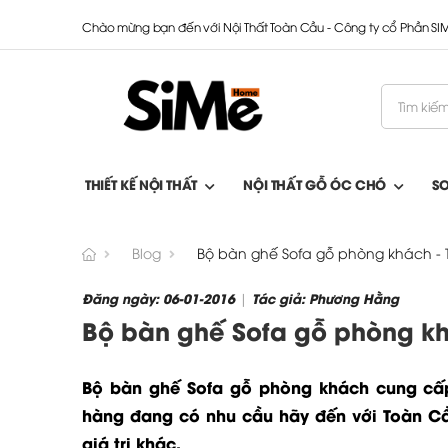
Chào mừng bạn đến với Nội Thất Toàn Cầu - Công ty cổ Phần S
THIẾT KẾ NỘI THẤT
NỘI THẤT GỖ ÓC CHÓ
S
Blog
Bộ bàn ghế Sofa gỗ phòng khách - 
Đăng ngày: 06-01-2016
Tác giả: Phương Hằng
|
Bộ bàn ghế Sofa gỗ phòng kh
Bộ bàn ghế Sofa gỗ phòng khách cung cấp 
hàng đang có nhu cầu hãy đến với Toàn C
giá trị khác.