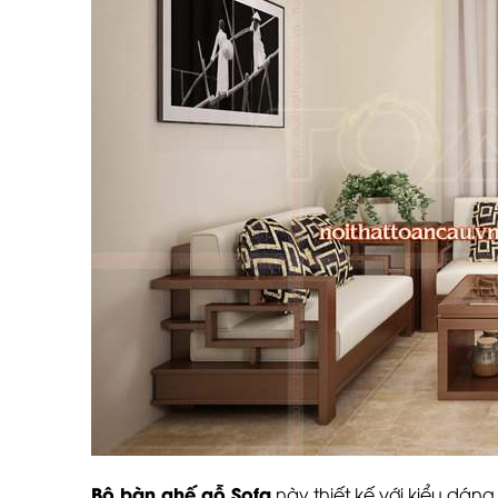
Bộ bàn ghế gỗ Sofa
này thiết kế với kiểu dáng