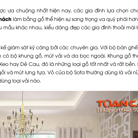
 ưa chuộng nhất hiện nay, các gia đình lựa chọn c
hách
làm bằng gỗ thể hiện sự sang trọng va quý phái hơn
ều mẫu khác nhau, kiểu dáng đẹp các gia đình thoải mái 
 kế giám sát kỹ càng bởi các chuyên gia. Với bộ bàn ghế
 có bộ khung gỗ, mút vải và da bọc ngoài. Khung gỗ th
o hay Dẻ Cau, đó là những loại gỗ tốt nhất và rất bền.
 và mút lưng tựa. Vỏ của bộ Sofa thường dùng là vải nỉ,
ùng loại vải nào.