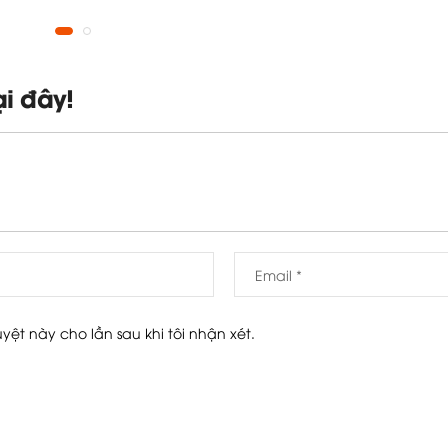
ại đây!
uyệt này cho lần sau khi tôi nhận xét.