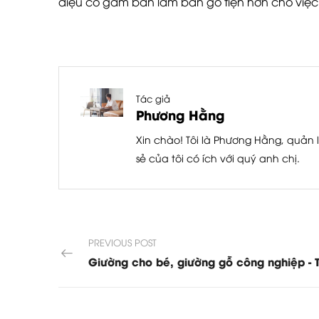
điệu có gầm bàn làm bàn gỗ tiện hơn cho việc
Tác giả
Phương Hằng
Xin chào! Tôi là Phương Hằng, quản l
sẻ của tôi có ích với quý anh chị.
PREVIOUS POST
Giường cho bé, giường gỗ công nghiệp - 