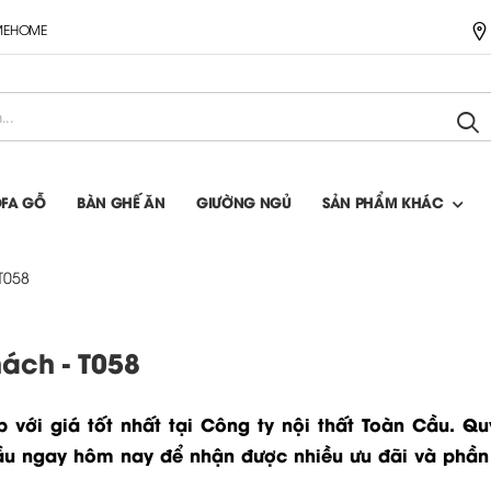
IMEHOME
OFA GỖ
BÀN GHẾ ĂN
GIƯỜNG NGỦ
SẢN PHẨM KHÁC
T058
ách - T058
với giá tốt nhất tại Công ty nội thất Toàn Cầu. Q
ầu ngay hôm nay để nhận được nhiều ưu đãi và phần