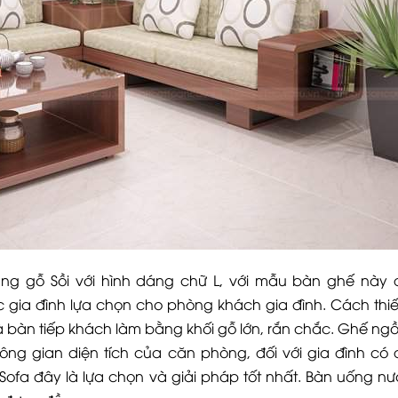
ằng gỗ Sồi với hình dáng chữ L, với mẫu bàn ghế này
c gia đình lựa chọn cho phòng khách gia đình. Cách thiế
 bàn tiếp khách làm bằng khối gỗ lớn, rắn chắc. Ghế ngồi
ng gian diện tích của căn phòng, đối với gia đình có d
fa đây là lựa chọn và giải pháp tốt nhất. Bàn uống n