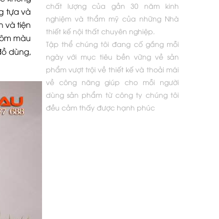
chất lượng của gần 30 năm kinh
g tựa và
nghiệm và thẩm mỹ của những Nhà
 và tiện
thiết kế nội thất chuyên nghiệp.
ố ôm màu
Tập thể chúng tôi đang cố gắng mỗi
đồ dùng,
ngày với mục tiêu bền vững về sản
phẩm vượt trội về thiết kế và thoải mái
về công năng giúp cho mỗi người
dùng sản phẩm từ công ty chúng tôi
đều cảm thấy được hạnh phúc