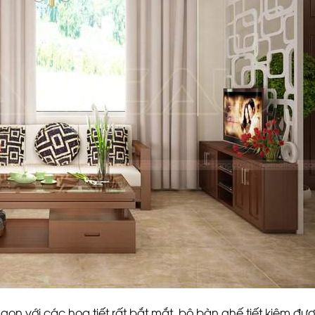
 gọn với các họa tiết rất bắt mắt, bộ bàn ghế tiết kiệm đ