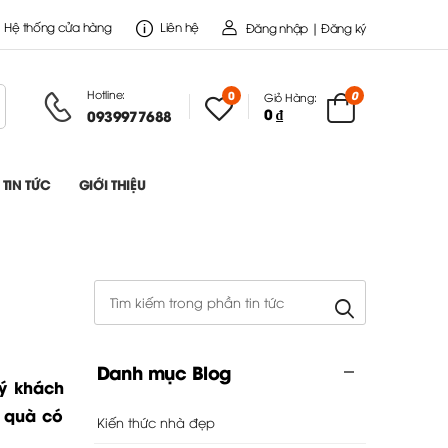
Hệ thống cửa hàng
Liên hệ
Đăng nhập | Đăng ký
Hotline:
0
0
Giỏ Hàng:
0 ₫
0939977688
TIN TỨC
GIỚI THIỆU
Danh mục Blog
uý khách
 quà có
Kiến thức nhà đẹp