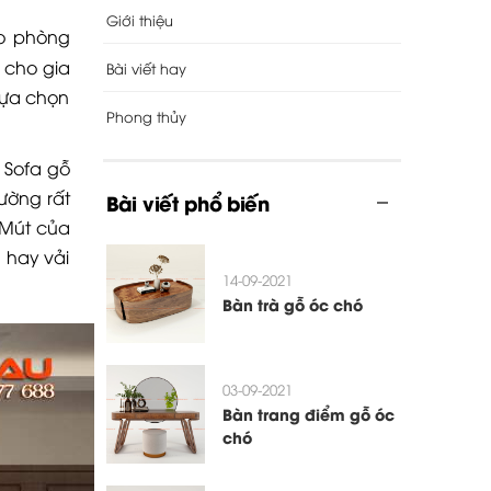
Giới thiệu
ho phòng
 cho gia
Bài viết hay
lựa chọn
Phong thủy
 Sofa gỗ
ường rất
Bài viết phổ biến
 Mút của
 hay vải
14-09-2021
Bàn trà gỗ óc chó
03-09-2021
Bàn trang điểm gỗ óc
chó