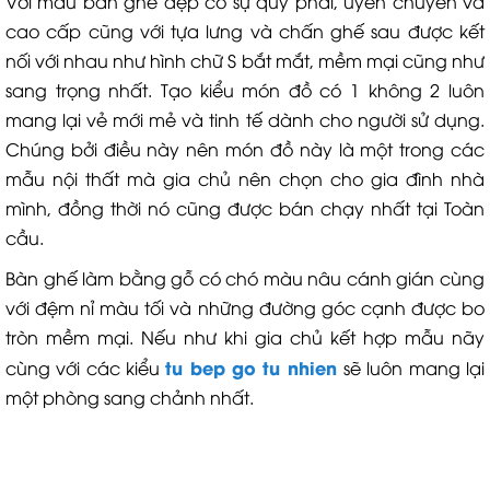
Với mẫu bàn ghế đẹp có sự quý phái, uyển chuyền và
cao cấp cũng với tựa lưng và chấn ghế sau được kết
nối với nhau như hình chữ S bắt mắt, mềm mại cũng như
sang trọng nhất. Tạo kiểu món đồ có 1 không 2 luôn
mang lại vẻ mới mẻ và tinh tế dành cho người sử dụng.
Chúng bởi điều này nên món đồ này là một trong các
mẫu nội thất mà gia chủ nên chọn cho gia đình nhà
mình, đồng thời nó cũng được bán chạy nhất tại Toàn
cầu.
Bàn ghế làm bằng gỗ có chó màu nâu cánh gián cùng
với đệm nỉ màu tối và những đường góc cạnh được bo
tròn mềm mại. Nếu như khi gia chủ kết hợp mẫu nãy
tu bep go tu nhien
cùng với các kiểu
sẽ luôn mang lại
một phòng sang chảnh nhất.