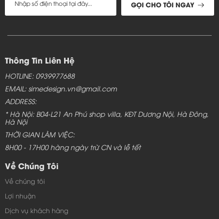
GỌI CHO TÔI NGAY
Thông Tin Liên Hệ
HOTLINE: 0939977688
EMAIL: simedesign.vn@gmail.com
ADDRESS:
* Hà Nội: B04-L21 An Phú shop villa, KĐT Dương Nội, Hà Đông,
Hà Nội
THỜI GIAN LÀM VIỆC:
8H00 - 17H00 hàng ngày trừ CN và lễ tết
Về Chúng Tôi
Về chúng tôi
Lợi nhuận
Dịch vụ khách hàng