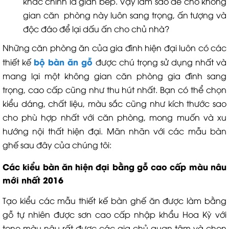
khác chính là gian bếp. Vậy làm sao để cho không
gian căn phòng này luôn sang trọng, ấn tượng và
độc đáo để lại dấu ấn cho chủ nhà?
Những căn phòng ăn của gia đình hiện đại luôn có các
bộ bàn ăn gỗ
thiết kế
được chú trọng sử dụng nhất và
mang lại một không gian căn phòng gia đình sang
trọng, cao cấp cũng như thu hút nhất. Bạn có thể chọn
kiểu dáng, chất liệu, màu sắc cũng như kích thước sao
cho phù hợp nhất với căn phòng, mong muốn và xu
hướng nội thất hiện đại. Mãn nhãn với các mẫu bàn
ghế sau đây của chúng tôi:
Các kiểu bàn ăn hiện đại bằng gỗ cao cấp màu nâu
mới nhất 2016
Tạo kiểu các mẫu thiết kế bàn ghế ăn được làm bằng
gỗ tự nhiên được sơn cao cấp nhập khẩu Hoa Kỳ với
tone màu nâu rất được các gia chủ quan tâm và chọn