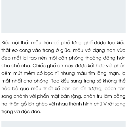
Kiểu nội thất mẫu trên có phầ lưng ghế được tạo kiểu
thắt eo cong vào trong ở giữa, mẫu với dạng nan vừa
đẹp mắt lại tạo nên một căn phòng thoáng đãng hơn
cho chủ nhà. Chiếc ghế ăn này được kết hợp với phần
đệm mút mềm có bọc nỉ nhung màu tím lãng mạn, lạ
mắt nhất cho phòng. Tạo kiểu sang trọng sẽ không thể
nào bỏ qua mẫu thiết kế bàn ăn ấn tượng, cách tân
sang chảnh với phẩn mặt bàn rộng, chân trụ làm bằng
hai thân gỗ lớn ghép với nhau thành hình chữ V rất sang
trọng và độc đáo.