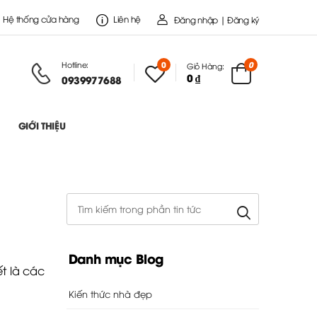
Hệ thống cửa hàng
Liên hệ
Đăng nhập | Đăng ký
Hotline:
0
0
Giỏ Hàng:
0 ₫
0939977688
GIỚI THIỆU
Danh mục Blog
t là các
Kiến thức nhà đẹp