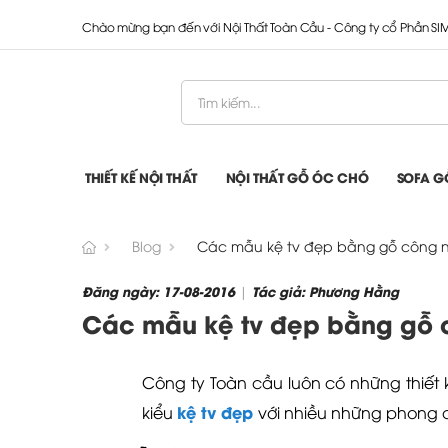
Chào mừng bạn đến với Nội Thất Toàn Cầu - Công ty cổ Phần S
THIẾT KẾ NỘI THẤT
NỘI THẤT GỖ ÓC CHÓ
SOFA G
Blog
Các mẫu kệ tv đẹp bằng gỗ công n
Đăng ngày: 17-08-2016
Tác giả: Phương Hằng
|
Các mẫu kệ tv đẹp bằng gỗ c
Công ty Toàn cầu luôn có những thiết 
kệ tv đẹp
kiểu
với nhiều những phong 