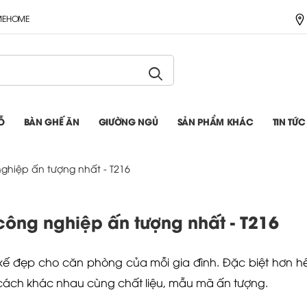
IMEHOME
Ỗ
BÀN GHẾ ĂN
GIƯỜNG NGỦ
SẢN PHẨM KHÁC
TIN TỨC
ghiệp ấn tượng nhất - T216
ông nghiệp ấn tượng nhất - T216
kế đẹp cho căn phòng của mỗi gia đình. Đặc biệt hơn hế
cách khác nhau cùng chất liệu, mẫu mã ấn tượng.