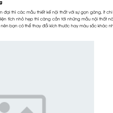
ng
ại thì các mẫu thiết kế nội thất với sự gọn gàng, ít chi 
iện tích nhỏ hẹp thì càng cần tới những mẫu nội thất n
t nên bạn có thể thay đổi kích thước hay màu sắc khác n