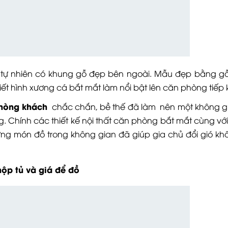
 tự nhiên có khung gỗ đẹp bên ngoài. Mẫu đẹp bằng g
iết hình xương cá bắt mắt làm nổi bật lên căn phòng tiếp
hòng khách
chắc chắn, bề thế đã làm nên một không g
. Chính các thiết kế nội thất căn phòng bắt mắt cùng với 
ng món đồ trong không gian đã giúp gia chủ đổi gió kh
hộp tủ và giá để đồ