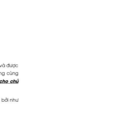
 và được
ọng cùng
cho chủ
 bởi như