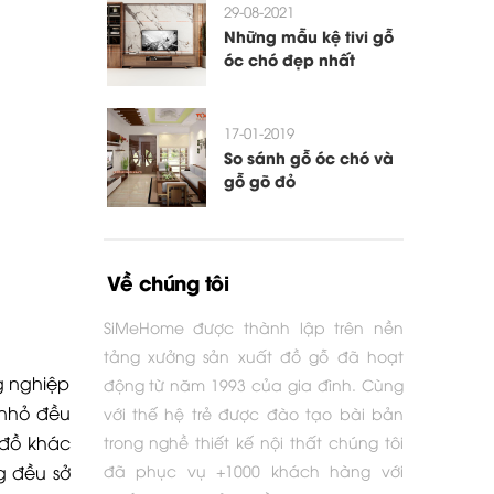
29-08-2021
Những mẫu kệ tivi gỗ
óc chó đẹp nhất
17-01-2019
So sánh gỗ óc chó và
gỗ gõ đỏ
Về chúng tôi
SiMeHome được thành lập trên nền
tảng xưởng sản xuất đồ gỗ đã hoạt
ng nghiệp
động từ năm 1993 của gia đình. Cùng
 nhỏ đều
với thế hệ trẻ được đào tạo bài bản
 đồ khác
trong nghề thiết kế nội thất chúng tôi
g đều sở
đã phục vụ +1000 khách hàng với