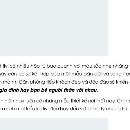
ệ tivi có nhiều hộp tủ bao quanh với màu sắc nhẹ nhàng
này còn có sự kết hợp của một mẫu bàn dài và sang tr
h mảnh. Căn phòng tiếp khách đẹp và độc đáo sẽ khiến
 gia đình hay bạn bè người thân với nhau.
 hiện nay luôn có những mẫu thiết kế nội thất này. Chính
nh một kiểu kệ tivi đẹp hãy đến với công ty chúng tôi.