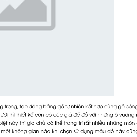
sang trọng, tạo dáng bằng gỗ tự nhiên kết hợp cùng gỗ cô
ới thì thiết kế còn có các giá để đồ với những ô vuông
iệt này thì gia chủ có thể trang trí rất nhiều những món
kì một không gian nào khi chọn sử dụng mẫu đồ này cũn