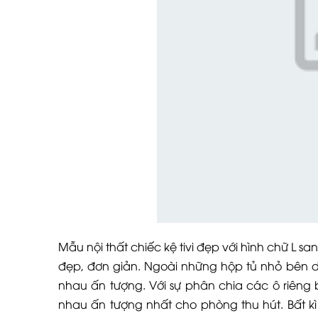
Mẫu nội thất chiếc kệ tivi đẹp với hình chữ L 
đẹp, đơn giản. Ngoài những hộp tủ nhỏ bên dư
nhau ấn tượng. Với sự phân chia các ô riêng b
nhau ấn tượng nhất cho phòng thu hút. Bất 