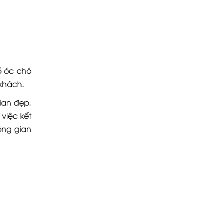
ỗ óc chó
 khách.
ian đẹp,
việc kết
ông gian