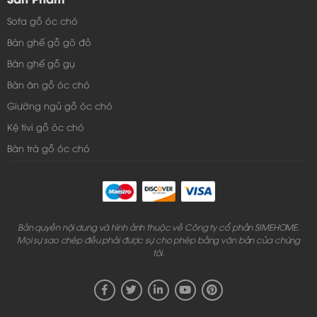
Sofa gỗ óc chó
Bàn ghế gỗ gõ đỏ
Bàn ghế gỗ gụ
Bàn ăn gỗ óc chó
Giường ngủ gỗ óc chó
Kệ tivi gỗ óc chó
Bàn trà gỗ óc chó
Bản quyền nội dung và hình ảnh thuộc về Công ty cổ phần SIMEHOME.
Mọi sự sao chép đều phải được sự cho phép bằng văn bản của chúng
tôi.