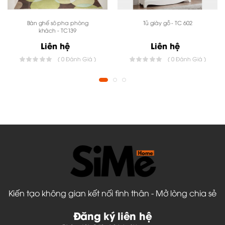
Bàn ghế sô pha phòng
Tủ giày gỗ - TC 602
khách - TC139
Liên hệ
Liên hệ
( 0 Đánh Giá )
( 0 Đánh Giá )
Kiến tạo không gian kết nối tình thân - Mở lòng chia sẻ
Đăng ký liên hệ