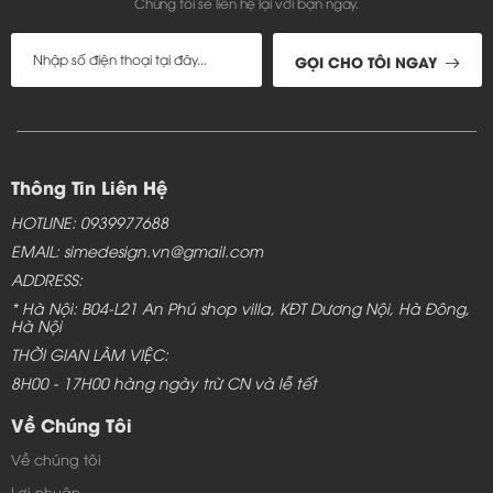
Chúng tôi sẽ liên hệ lại với bạn ngay.
GỌI CHO TÔI NGAY
Thông Tin Liên Hệ
HOTLINE: 0939977688
EMAIL: simedesign.vn@gmail.com
ADDRESS:
* Hà Nội: B04-L21 An Phú shop villa, KĐT Dương Nội, Hà Đông,
Hà Nội
THỜI GIAN LÀM VIỆC:
8H00 - 17H00 hàng ngày trừ CN và lễ tết
Về Chúng Tôi
Về chúng tôi
Lợi nhuận