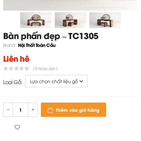
Bàn phấn đẹp – TC1305
Nội Thất Toàn Cầu
Brand:
Liên hệ
( 0 Nhận Xét )
Loại Gỗ:
Thêm vào giỏ hàng