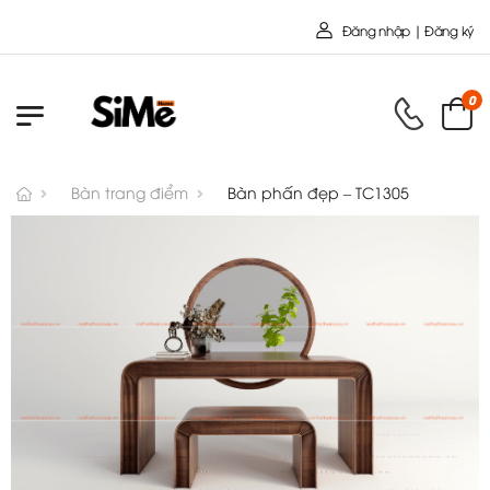
Chào mừng bạn đến với Nội
Đăng nhập | Đăng ký
0
Bàn trang điểm
Bàn phấn đẹp – TC1305