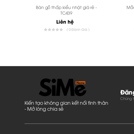
Bàn gỗ thấp kiểu nhật giá rẻ -
Mẫu
TC439
Liên hệ
( 0 Đánh Giá )
Tùy thuộc vào từng những mẫu vách ngăn di độn
phòng nhỏ hay góc để nhỏ đẹp mắt, tạo nên sự cân
vách ngăn phòng khách bằng gỗ hiện đại
Mẫu
ng
Đây là thiết kế vách ngăn đang được ư chuộng nh
thuận tiện này mà nó được chú ý nhiều hơn bao giờ
Đăng
Chúng tô
Kiến tạo không gian kết nối tình thân
- Mở lòng chia sẻ