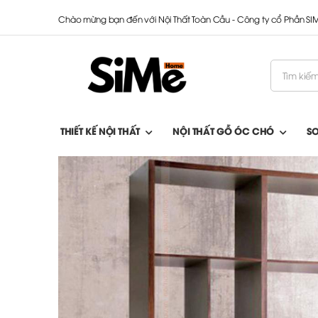
Chào mừng bạn đến với Nội Thất Toàn Cầu - Công ty cổ Phần S
THIẾT KẾ NỘI THẤT
NỘI THẤT GỖ ÓC CHÓ
S