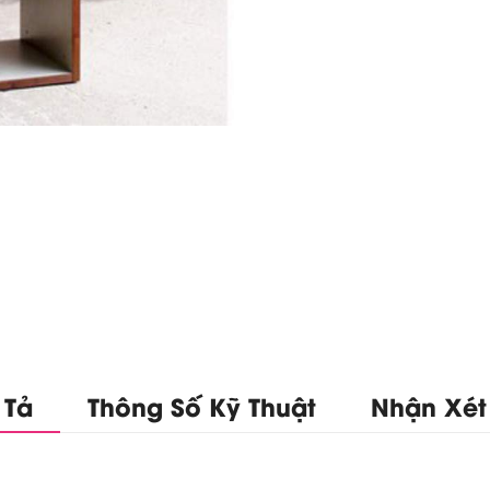
 Tả
Thông Số Kỹ Thuật
Nhận Xét