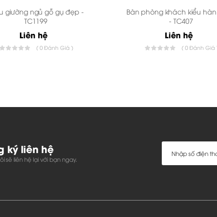
 giường ngủ gỗ gụ đẹp -
Bàn phòng khách kiểu hà
TC1199
- TC407
Liên hệ
Liên hệ
( 0 Đánh Giá )
( 0 Đánh Giá 
g mà bạn có thể có được môt căn phòng đẹp mắt hay không.
 xứng cho gia đình.
ày nay thườn được tạo kiểu đơn giản với hình vuông khác nhau
ất hiện nay trong các căn phòng khách gia đình. Mẫu vách trê
 hết.
 ký liên hệ
i sẽ liên hệ lại với bạn ngay.