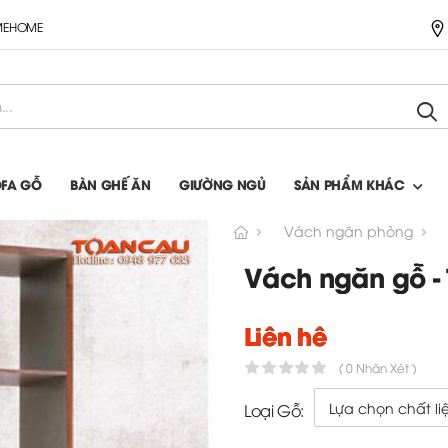
IMEHOME
OFA GỖ
BÀN GHẾ ĂN
GIƯỜNG NGỦ
SẢN PHẨM KHÁC
Vách ngăn phòng
Vách ngăn gỗ -
Liên hệ
( 0 Nhận Xét )
Loại Gỗ: