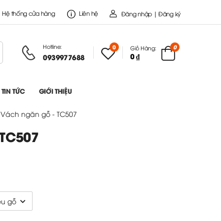
Hệ thống cửa hàng
Liên hệ
Đăng nhập | Đăng ký
Hotline:
0
0
Giỏ Hàng:
0 ₫
0939977688
TIN TỨC
GIỚI THIỆU
Vách ngăn gỗ - TC507
 TC507