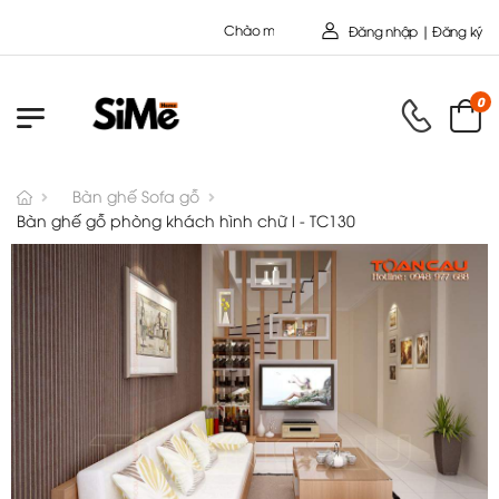
Chào mừng bạn đến với Nội Thất Toàn Cầu - Cô
Đăng nhập | Đăng ký
0
Bàn ghế Sofa gỗ
Bàn ghế gỗ phòng khách hình chữ l - TC130