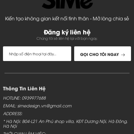
Kiến tạo không gian kết nối tình thân - Mở lòng chia sẻ
Đăng ký liên hệ
Chúng tôi sẽ liên hệ lại với bạn ngay.
GỌI CHO TÔI NGAY
Thông Tin Liên Hệ
Bàn ghế gỗ phòng khách hình chữ l bán với giá rẻ,
HOTLINE: 0939977688
chất liệu làm bằng gỗ tự nhiên, đảm bảo chắc chắn
EMAIL: simedesign.vn@gmail.com
khi sử dụng
ADDRESS:
Bàn ghế gỗ phòng khách hình chữ l cho
* Hà Nội: B04-L21 An Phú shop villa, KĐT Dương Nội, Hà Đông,
không gian nhà nhỏ
Hà Nội
THỜI GIAN LÀM VIỆC: