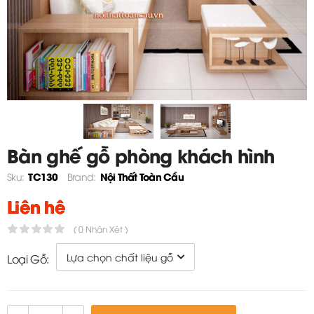
Bàn ghế gỗ phòng khách hình
chữ l - TC130
TC130
Nội Thất Toàn Cầu
Sku:
Brand:
Liên hệ
( 0 Nhận Xét )
Loại Gỗ: