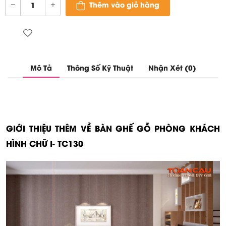
Thêm vào giỏ hàng
Mô Tả
Thông Số Kỹ Thuật
Nhận Xét (0)
GIỚI THIỆU THÊM VỀ BÀN GHẾ GỖ PHÒNG KHÁCH
HÌNH CHỮ I- TC130