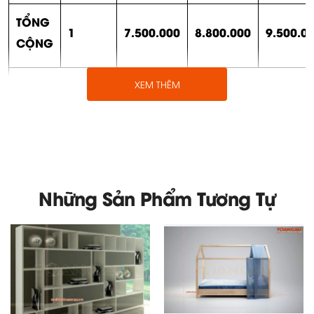
TỔNG
1
7.500.000
8.800.000
9.500.0
CỘNG
BẢNG GIÁ TỦ BẾP GỖ CÔNG NGHIỆ
XEM THÊM
TỦ BẾP
TỦ BẾP
SỐ
MFC
TỦ BẾP
TÊN SP
MDF SƠN
LƯỢNG
CHỐNG
VENEER
BỆT
Những Sản Phẩm Tương Tự
ẨM
TỦ BẾP
1
3.800.000
3.800.000
4.000.00
DƯỚI