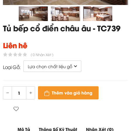
Tủ bếp cổ điển châu âu - TC739
Liên hệ
( 0 Nhận Xét )
Loại Gỗ:
Thêm vào giỏ hàng
Mô Tả
Thông Số Kỹ Thuật
Nhận Xét (0)