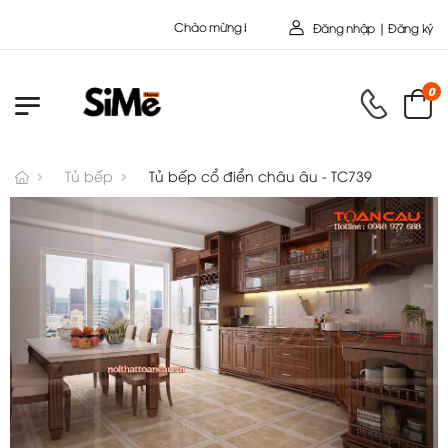
Chào mừng bạn đến với Nội Thất Toàn Cầu - Công 
Đăng nhập | Đăng ký
0
Tủ bếp
Tủ bếp cổ điển châu âu - TC739