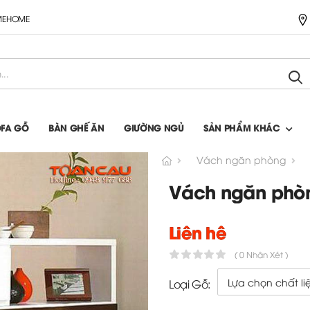
IMEHOME
OFA GỖ
BÀN GHẾ ĂN
GIƯỜNG NGỦ
SẢN PHẨM KHÁC
Vách ngăn phòng
Vách ngăn phòn
Liên hệ
( 0 Nhận Xét )
Loại Gỗ: