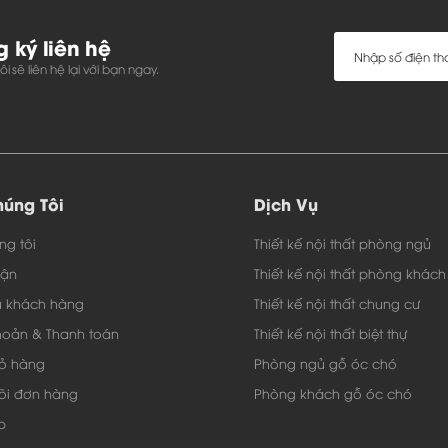
 ký liên hệ
i sẽ liên hệ lại với bạn ngay.
úng Tôi
Dịch Vụ
ng tôi
Thiết kế nội thất phòng ngủ
uận
Thiết kế nội thất phòng khách
ụ khách hàng
Thiết kế nội thất chung cư
hoản & Thanh toán
Thiết kế nội thất biệt thự
ỏ hàng
Phòng ngủ gỗ óc chó
õi đơn hàng
Phòng khách gỗ óc chó
p