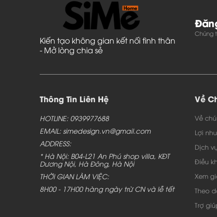
Đăng
Chúng tô
Kiến tạo không gian kết nối tình thân
- Mở lòng chia sẻ
Thông Tin Liên Hệ
Về Ch
HOTLINE: 0939977688
Về chú
EMAIL: simedesign.vn@gmail.com
Lợi nh
ADDRESS:
Dịch v
* Hà Nội: B04-L21 An Phú shop villa, KĐT
Điều k
Dương Nội, Hà Đông, Hà Nội
THỜI GIAN LÀM VIỆC:
Xem gi
8H00 - 17H00 hàng ngày trừ CN và lễ tết
Theo d
Trợ giú