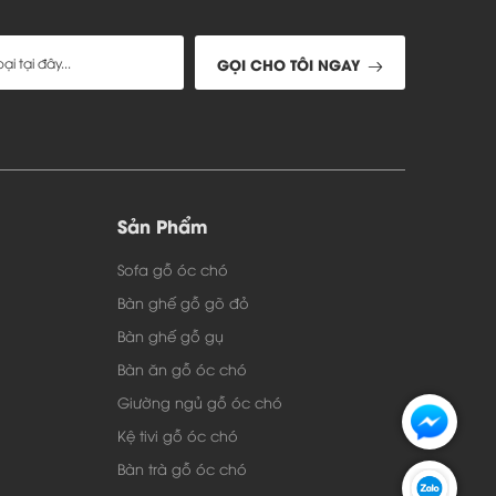
GỌI CHO TÔI NGAY
Sản Phẩm
Sofa gỗ óc chó
Bàn ghế gỗ gõ đỏ
Bàn ghế gỗ gụ
Bàn ăn gỗ óc chó
Giường ngủ gỗ óc chó
Kệ tivi gỗ óc chó
Bàn trà gỗ óc chó