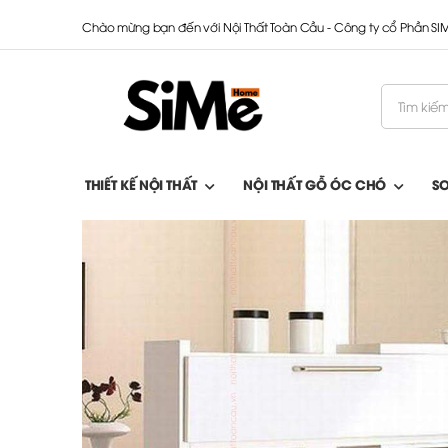
Chào mừng bạn đến với Nội Thất Toàn Cầu - Công ty cổ Phần S
THIẾT KẾ NỘI THẤT
NỘI THẤT GỖ ÓC CHÓ
S