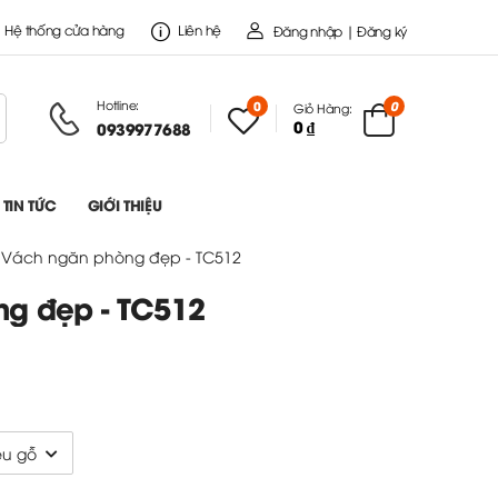
Hệ thống cửa hàng
Liên hệ
Đăng nhập | Đăng ký
Hotline:
0
0
Giỏ Hàng:
0 ₫
0939977688
TIN TỨC
GIỚI THIỆU
Vách ngăn phòng đẹp - TC512
g đẹp - TC512