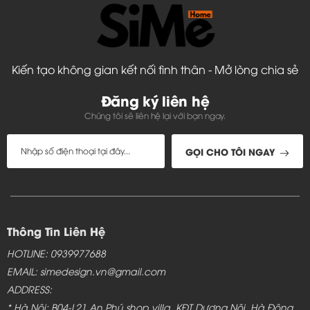
Kiến tạo không gian kết nối tình thân - Mở lòng chia sẻ
Đăng ký liên hệ
Chúng tôi sẽ liên hệ lại với bạn ngay.
GỌI CHO TÔI NGAY
Thông Tin Liên Hệ
HOTLINE: 0939977688
Đặc điểm của Kệ tv phòng khách hiện đại - TC319
EMAIL: simedesign.vn@gmail.com
ADDRESS:
Kệ Tivi đẹp cho phòng khách
- TC319 thiết kế với kệ
* Hà Nội: B04-L21 An Phú shop villa, KĐT Dương Nội, Hà Đông,