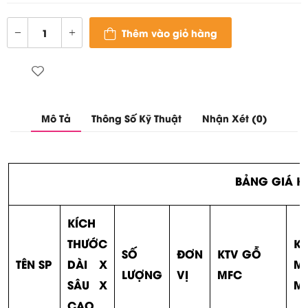
Thêm vào giỏ hàng
Mô Tả
Thông Số Kỹ Thuật
Nhận Xét (0)
BẢNG GIÁ K
KÍCH
THƯỚC
K
SỐ
ĐƠN
KTV GỖ
TÊN SP
DÀI X
M
LƯỢNG
VỊ
MFC
SÂU X
M
CAO