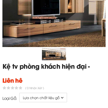
Kệ tv phòng khách hiện đại -
TC319
Liên hệ
( 0 Nhận Xét )
Loại Gỗ: