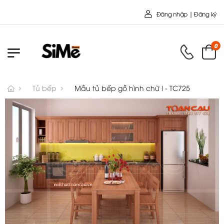
Chào mừng bạn đến với Nội Thất
Đăng nhập | Đăng ký
0
Tủ bếp
Mẫu tủ bếp gỗ hình chữ l - TC725