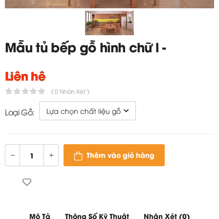
Mẫu tủ bếp gỗ hình chữ l -
TC725
Liên hệ
( 0 Nhận Xét )
Loại Gỗ:
Thêm vào giỏ hàng
Mô Tả
Thông Số Kỹ Thuật
Nhận Xét (0)