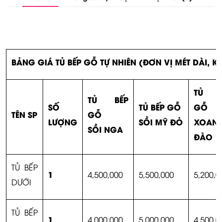
BẢNG GIÁ TỦ BẾP GỖ TỰ NHIÊN (ĐƠN VỊ MÉT DÀI, K
TỦ B
TỦ BẾP
SỐ
TỦ BẾP GỖ
GỖ
TÊN SP
GỖ
LƯỢNG
SỒI MỸ ĐỎ
XOAN
SỒI NGA
ĐÀO
TỦ BẾP
1
4,500,000
5,500,000
5,200,0
DƯỚI
TỦ BẾP
1
4,000,000
5,000,000
4,500,0