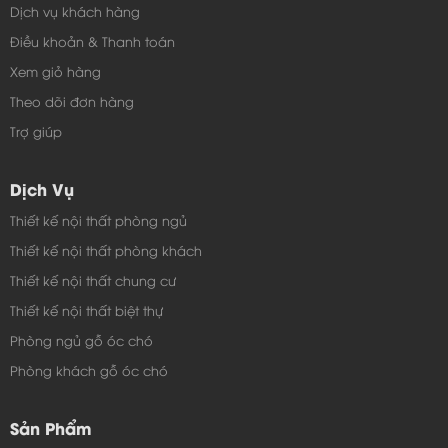
*Các mẫu tủ bếp là mẫu Toàn Cầu đã thiết kế của
Dịch vụ khách hàng
công trình trước, khách hàng có nhu cầu sản xuất
Điều khoản & Thanh toán
tủ bếp, công ty Toàn Cầu sẽ có kiến trúc sư đến
Xem giỏ hàng
khảo sát và tư vấn thiết kế miễn phí cho từng không
Theo dõi đơn hàng
gian và yêu cầu riêng biệt.
Trợ giúp
*Thời gian sản xuất và thi công lắp đặt từ 12- 15
ngày đặt hàng tùy theo khối lượng sản phẩm và
Dịch Vụ
thời điểm sản xuất.
Thiết kế nội thất phòng ngủ
*Chúng tôi giao hàng và vận chuyển, lắp đặt hoàn
Thiết kế nội thất phòng khách
thiện sản phẩm tại Hà Nội Và Tp. HCM, Đối với các
Thiết kế nội thất chung cư
tỉnh, TP khác quý khách sẽ chịu phí vận chuyển
Thiết kế nội thất biệt thự
theo giá hiện hành và các chi phí ăn ở phát sinh
Phòng ngủ gỗ óc chó
của thợ trong quá trình lắp đặt.
Phòng khách gỗ óc chó
*Tất cả sản phẩm sẽ được nội thất Toàn Cầu bảo
hành 3 năm, bảo trì vĩnh viễn
Sản Phẩm