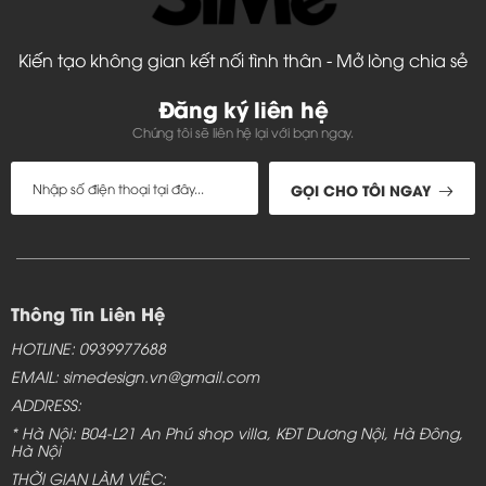
Kiến tạo không gian kết nối tình thân - Mở lòng chia sẻ
Đăng ký liên hệ
Chúng tôi sẽ liên hệ lại với bạn ngay.
GỌI CHO TÔI NGAY
Thông Tin Liên Hệ
HOTLINE: 0939977688
EMAIL: simedesign.vn@gmail.com
ADDRESS:
* Hà Nội: B04-L21 An Phú shop villa, KĐT Dương Nội, Hà Đông,
Hà Nội
THỜI GIAN LÀM VIỆC: