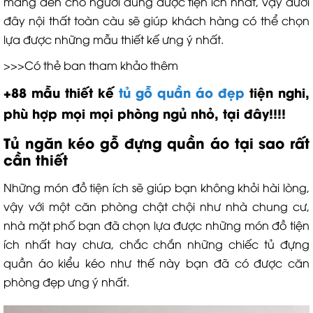
mang đến cho người dùng được tiện ích nhất, vậy dưới
đây nội thất toàn càu sẽ giúp khách hàng có thể chọn
lựa được những mẫu thiết kế ưng ý nhất.
>>>Có thẻ ban tham khảo thêm
+88 mẫu thiết kế
tủ gỗ quần áo đẹp
tiện nghi,
phù hợp mọi mọi phòng ngủ nhỏ, tại đây!!!!
Tủ ngăn kéo gỗ đựng quần áo tại sao rất
cần thiết
Những món đồ tiện ích sẽ giúp bạn không khỏi hài lòng,
vậy với một căn phòng chật chội như nhà chung cư,
nhà mặt phố bạn đã chọn lựa được những món đồ tiện
ích nhất hay chưa, chắc chắn những chiếc tủ đựng
quần áo kiểu kéo như thế này bạn đã có được căn
phòng đẹp ưng ý nhất.