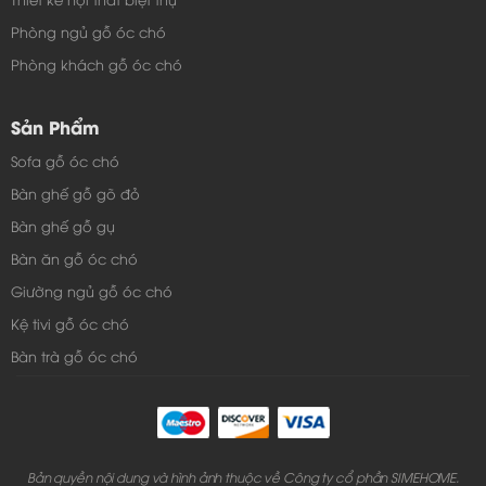
Phòng ngủ gỗ óc chó
Phòng khách gỗ óc chó
Sản Phẩm
Sofa gỗ óc chó
Bàn ghế gỗ gõ đỏ
Bàn ghế gỗ gụ
Bàn ăn gỗ óc chó
Giường ngủ gỗ óc chó
Kệ tivi gỗ óc chó
Bàn trà gỗ óc chó
Bản quyền nội dung và hình ảnh thuộc về Công ty cổ phần SIMEHOME.