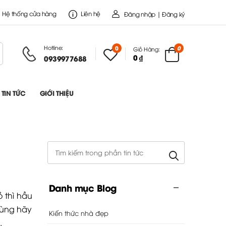
Hệ thống cửa hàng
Liên hệ
Đăng nhập | Đăng ký
Hotline:
0
0
Giỏ Hàng:
0 ₫
0939977688
TIN TỨC
GIỚI THIỆU
Danh mục Blog
 thì hầu
 dùng hãy
Kiến thức nhà đẹp
.