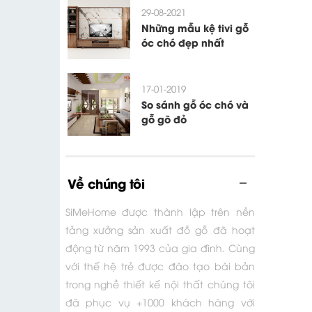
29-08-2021
Những mẫu kệ tivi gỗ
óc chó đẹp nhất
17-01-2019
So sánh gỗ óc chó và
gỗ gõ đỏ
Về chúng tôi
SiMeHome được thành lập trên nền
tảng xưởng sản xuất đồ gỗ đã hoạt
động từ năm 1993 của gia đình. Cùng
với thế hệ trẻ được đào tạo bài bản
trong nghề thiết kế nội thất chúng tôi
đã phục vụ +1000 khách hàng với