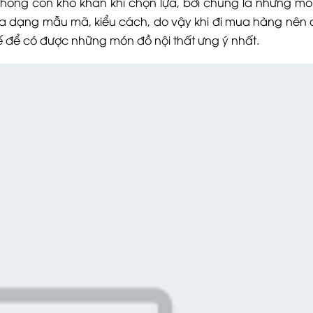
hông còn khó khăn khi chọn lựa, bởi chúng là những mó
ới đa dạng mẫu mã, kiểu cách, do vậy khi đi mua hàng nên
kế để có được những món đồ nội thất ưng ý nhất.