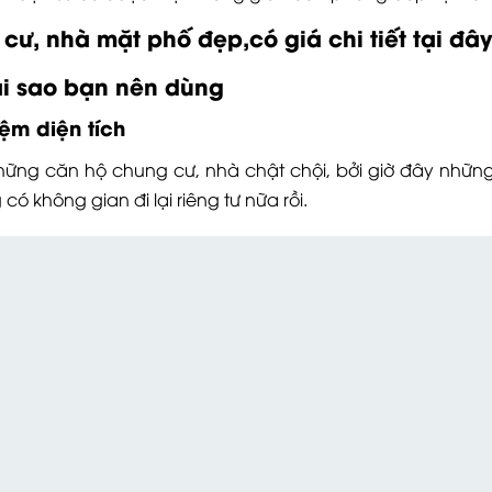
ư, nhà mặt phố đẹp,có giá chi tiết tại đây!
ại sao bạn nên dùng
ệm diện tích
những căn hộ chung cư, nhà chật chội, bởi giờ đây nhữn
ó không gian đi lại riêng tư nữa rồi.