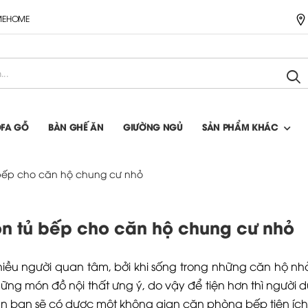
IMEHOME
OFA GỖ
BÀN GHẾ ĂN
GIƯỜNG NGỦ
SẢN PHẨM KHÁC
bếp cho căn hộ chung cư nhỏ
n tủ bếp cho căn hộ chung cư nhỏ
iều người quan tâm, bởi khi sống trong những căn hộ nhỏ
hững món đồ nội thất ưng ý, do vậy để tiện hơn thì người
n bạn sẽ có dược một không gian căn phòng bếp tiện ích