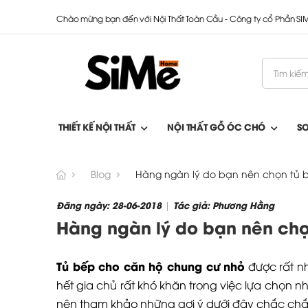
Chào mừng bạn đến với Nội Thất Toàn Cầu - Công ty cổ Phần S
THIẾT KẾ NỘI THẤT
NỘI THẤT GỖ ÓC CHÓ
S
Blog
Hàng ngàn lý do bạn nên chọn tủ 
Đăng ngày: 28-06-2018
Tác giả: Phương Hằng
|
Hàng ngàn lý do bạn nên chọ
Tủ bếp cho căn hộ chung cư nhỏ
được rất nh
hết gia chủ rất khó khăn trong việc lựa chọn n
nên tham khảo những gợi ý dưới đây chắc chắ