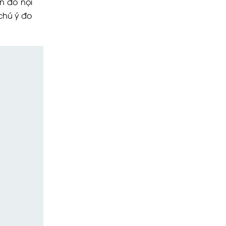
n đồ nội
 chú ý đo