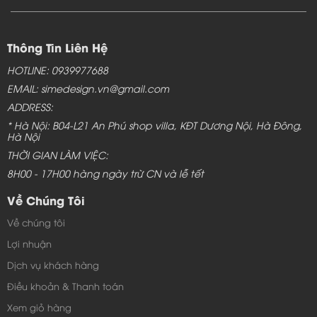
Thông Tin Liên Hệ
HOTLINE: 0939977688
EMAIL: simedesign.vn@gmail.com
ADDRESS:
* Hà Nội: B04-L21 An Phú shop villa, KĐT Dương Nội, Hà Đông,
Hà Nội
THỜI GIAN LÀM VIỆC:
8H00 - 17H00 hàng ngày trừ CN và lễ tết
Về Chúng Tôi
Về chúng tôi
Lợi nhuận
Dịch vụ khách hàng
Điều khoản & Thanh toán
Xem giỏ hàng