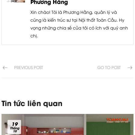
Phương Hằng
Xin chào! Tôi là Phương Hằng, quản lý và
cũng là kiến trúc sư tại Nội thất Toàn Cầu. Hy
vọng những chia sẻ của tôi có ích với quý anh
chị.
PREVIOUS POST
GO TO POST
Tin tức liên quan
19
Tháng
10