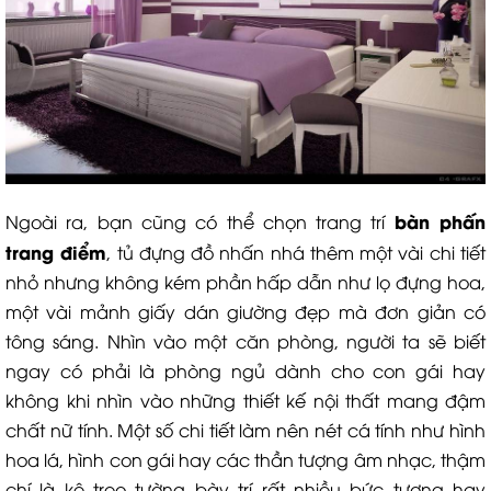
bàn phấn
Ngoài ra, bạn cũng có thể chọn trang trí
trang điểm
, tủ đựng đồ nhấn nhá thêm một vài chi tiết
nhỏ nhưng không kém phần hấp dẫn như lọ đựng hoa,
một vài mảnh giấy dán giường đẹp mà đơn giản có
tông sáng. Nhìn vào một căn phòng, người ta sẽ biết
ngay có phải là phòng ngủ dành cho con gái hay
không khi nhìn vào những thiết kế nội thất mang đậm
chất nữ tính. Một số chi tiết làm nên nét cá tính như hình
hoa lá, hình con gái hay các thần tượng âm nhạc, thậm
chí là kệ treo tường bày trí rất nhiều bức tượng hay