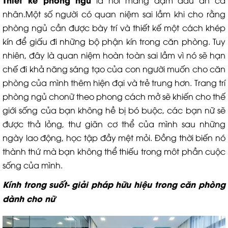
là nơi mang đậm dấu ấn cá
nhân.Một số người có quan niệm sai lầm khi cho rằng
phòng ngủ cần được bày trí và thiết kế một cách khép
kín để giấu đi những bộ phận kín trong căn phòng. Tuy
nhiên, đây là quan niệm hoàn toàn sai lầm vì nó sẽ hạn
chế đi khả năng sáng tạo của con người muốn cho căn
phòng của mình thêm hiện đại và trẻ trung hơn. Trang trí
phòng ngủ chonữ theo phong cách mở sẽ khiến cho thế
giới sống của bạn không hề bị bó buộc, các bạn nữ sẽ
được thả lỏng, thư giãn cơ thể của mình sau những
ngày lao động, học tập đầy mệt mỏi. Đồng thời biến nó
thành thứ mà bạn không thể thiếu trong môt phần cuộc
sống của mình.
Kính trong suốt- giải pháp hữu hiệu trong căn phòng
dành cho nữ