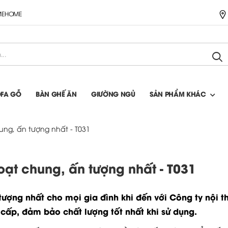
IMEHOME
OFA GỖ
BÀN GHẾ ĂN
GIƯỜNG NGỦ
SẢN PHẨM KHÁC
hung, ấn tượng nhất - T031
hoạt chung, ấn tượng nhất - T031
 tượng nhất cho mọi gia đình khi đến với Công ty nội t
 cấp, đảm bảo chất lượng tốt nhất khi sử dụng.