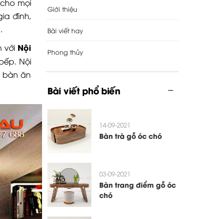
 cho mọi
Giới thiệu
ia đình,
h.
Bài viết hay
Nội
n với
Phong thủy
bếp. Nội
ộ bàn ăn
Bài viết phổ biến
14-09-2021
Bàn trà gỗ óc chó
03-09-2021
Bàn trang điểm gỗ óc
chó