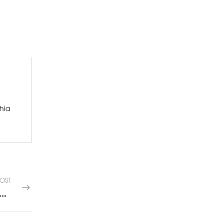
hia
OST
 phòng ngủ thiết kế bằng gỗ Sồi chắc chắn - T033