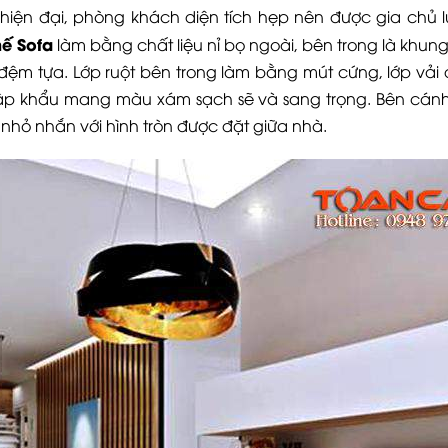
 hiện đại, phòng khách diện tích hẹp nên được gia chủ 
ế Sofa
làm bằng chất liệu nỉ bọ ngoài, bên trong là khung
ệm tựa. Lớp ruột bên trong làm bằng mút cứng, lớp vải
 nhập khẩu mang màu xám sạch sẽ và sang trọng. Bên cán
 nhỏ nhắn với hình tròn được đặt giữa nhà.