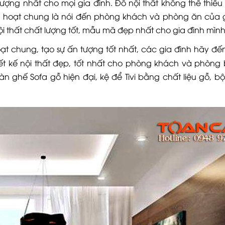
ượng nhất cho mọi gia đình. Đồ nội thất không thể thiếu
nh hoạt chung là nói đến phòng khách và phòng ăn của g
ội thất chất lượng tốt, mẫu mã đẹp nhất cho gia đình mìn
ạt chung, tạo sự ấn tượng tốt nhất, các gia đình hãy đế
iết kế nội thất đẹp, tốt nhất cho phòng khách và phòng 
n ghế Sofa gỗ hiện đại, kệ để Tivi bằng chất liệu gỗ, b