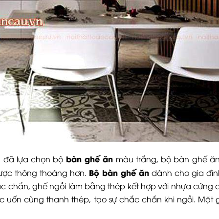
bàn ghế ăn
ủ đã lựa chọn bộ
màu trắng, bộ bàn ghế ăn 
Bộ bàn ghế ăn
được thông thoáng hơn.
dành cho gia đì
c chắn, ghế ngồi làm bằng thép kết hợp với nhựa cứng 
 uốn cùng thanh thép, tạo sự chắc chắn khi ngồi. Mặt 