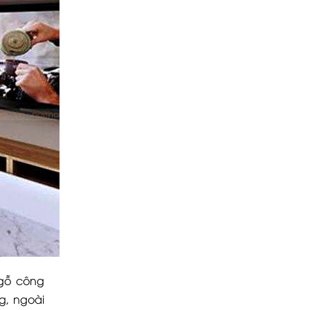
 gỗ công
g, ngoài