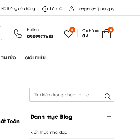
Hệ thống cửa hàng
Liên hệ
Đăng nhập | Đăng ký
Hotline:
0
0
Giỏ Hàng:
0 ₫
0939977688
TIN TỨC
GIỚI THIỆU
Danh mục Blog
hất Toàn
Kiến thức nhà đẹp