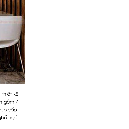
thiết kế
nh gồm 4
cao cấp.
ghế ngồi