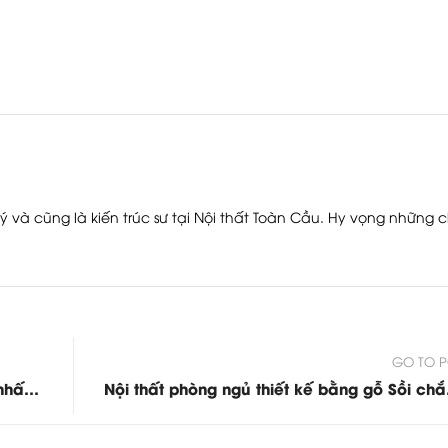
ý và cũng là kiến trúc sư tại Nội thất Toàn Cầu. Hy vọng những c
GO TO P
Mẫu tủ đựng quần áo - tủ áo ưa chuộng nhất hiện nay - T030
Nội thất