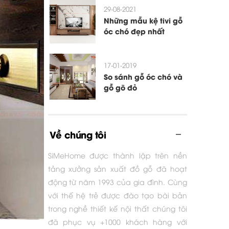
29-08-2021
Những mẫu kệ tivi gỗ
óc chó đẹp nhất
17-01-2019
So sánh gỗ óc chó và
gỗ gõ đỏ
Về chúng tôi
SiMeHome được thành lập trên nền
tảng xưởng sản xuất đồ gỗ đã hoạt
động từ năm 1993 của gia đình. Cùng
với thế hệ trẻ được đào tạo bài bản
trong nghề thiết kế nội thất chúng tôi
đã phục vụ +1000 khách hàng với