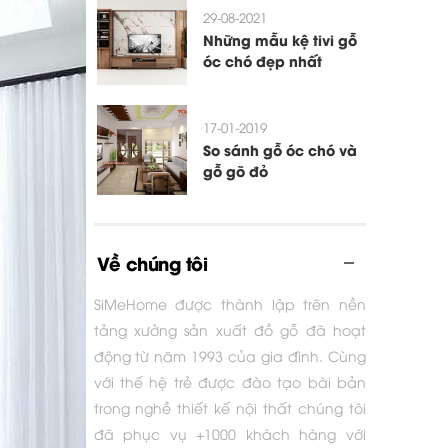
29-08-2021
Những mẫu kệ tivi gỗ
óc chó đẹp nhất
17-01-2019
So sánh gỗ óc chó và
gỗ gõ đỏ
Về chúng tôi
SiMeHome được thành lập trên nền
tảng xưởng sản xuất đồ gỗ đã hoạt
động từ năm 1993 của gia đình. Cùng
với thế hệ trẻ được đào tạo bài bản
trong nghề thiết kế nội thất chúng tôi
đã phục vụ +1000 khách hàng với