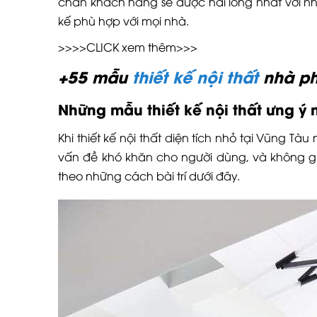
chắn khách hàng sẽ được hài lòng nhất với nhữ
kế phù hợp với mọi nhà.
>>>>CLICK xem thêm>>>
+55 mẫu
thiết kế nội thất
nhà phố
Những mẫu thiết kế nội thất ưng ý
Khi thiết kế nội thất diện tích nhỏ tại Vũng 
vấn đề khó khăn cho người dùng, và không g
theo những cách bài trí dưới đây.