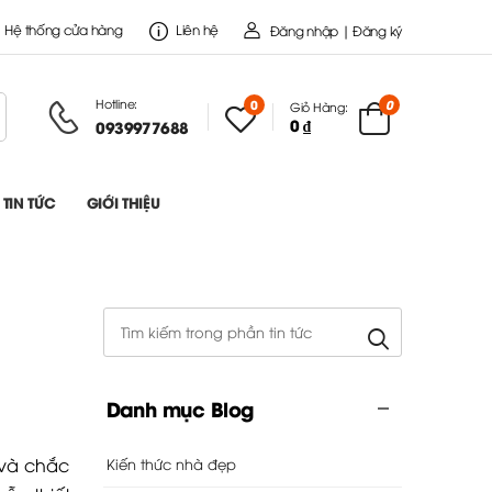
Hệ thống cửa hàng
Liên hệ
Đăng nhập | Đăng ký
Hotline:
0
0
Giỏ Hàng:
0 ₫
0939977688
TIN TỨC
GIỚI THIỆU
Danh mục Blog
 và chắc
Kiến thức nhà đẹp