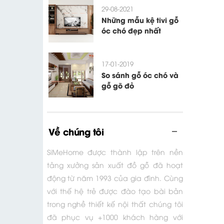
29-08-2021
Những mẫu kệ tivi gỗ
óc chó đẹp nhất
17-01-2019
So sánh gỗ óc chó và
gỗ gõ đỏ
Về chúng tôi
SiMeHome được thành lập trên nền
tảng xưởng sản xuất đồ gỗ đã hoạt
động từ năm 1993 của gia đình. Cùng
với thế hệ trẻ được đào tạo bài bản
trong nghề thiết kế nội thất chúng tôi
đã phục vụ +1000 khách hàng với