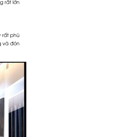
g rất lớn
 rất phù
g và đón