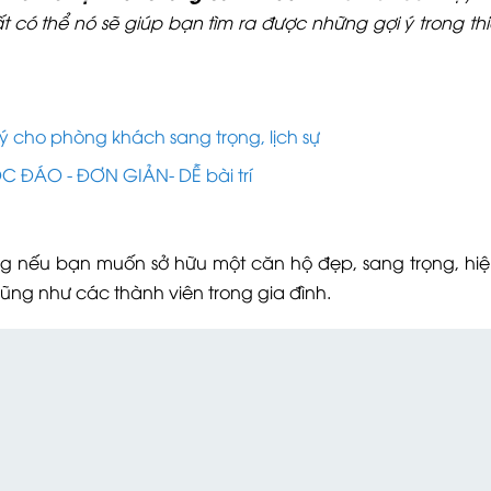
 có thể nó sẽ giúp bạn tìm ra được những gợi ý trong thiế
 ý cho phòng khách sang trọng, lịch sự
ỘC ĐÁO - ĐƠN GIẢN- DỄ bài trí
rọng nếu bạn muốn sở hữu một căn hộ đẹp, sang trọng, hiệ
cũng như các thành viên trong gia đình.