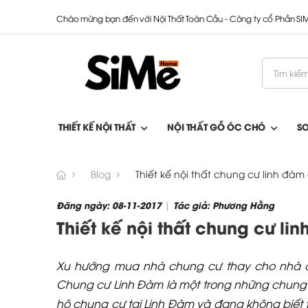
Chào mừng bạn đến với Nội Thất Toàn Cầu - Công ty cổ Phần S
THIẾT KẾ NỘI THẤT
NỘI THẤT GỖ ÓC CHÓ
S
Blog
Thiết kế nội thất chung cư linh đàm
Đăng ngày: 08-11-2017
Tác giả: Phương Hằng
|
Thiết kế nội thất chung cư li
Xu hướng mua nhà chung cư thay cho nhà ở b
Chung cư Linh Đàm là một trong những chung 
hộ chung cư tại Linh Đàm và đang không biết