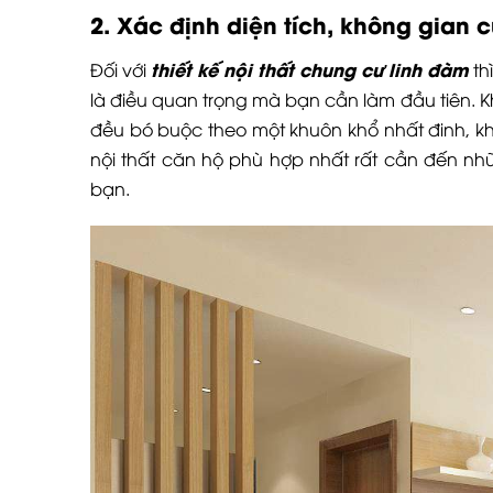
2. Xác định diện tích, không gian 
thiết kế nội thất chung cư linh đàm
Đối với
th
là điều quan trọng mà bạn cần làm đầu tiên.
đều bó buộc theo một khuôn khổ nhất đinh, khô
nội thất căn hộ phù hợp nhất rất cần đến n
bạn.