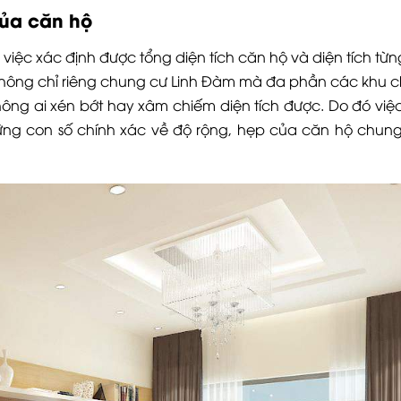
của căn hộ
ì việc xác định được tổng diện tích căn hộ và diện tích t
 Không chỉ riêng chung cư Linh Đàm mà đa phần các khu 
ng ai xén bớt hay xâm chiếm diện tích được. Do đó việc 
hững con số chính xác về độ rộng, hẹp của căn hộ chun