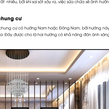
rất nhiều, bởi khi sai sót xảy ra, việc sửa chữa sẽ ảnh hưởn
 chung cư
 chung cư có hướng Nam hoặc Đông Nam, bởi hướng này
 ta. Đây được cho là hai hướng có khả năng đón ánh sán