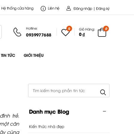
Hệ thống cửa hàng
Liên hệ
Đăng nhập | Đăng ký
Hotline:
0
0
Giỏ Hàng:
0 ₫
0939977688
TIN TỨC
GIỚI THIỆU
Danh mục Blog
ình trẻ.
 một căn
Kiến thức nhà đẹp
hãy cùng