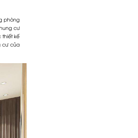
ừng phòng
chung cư
thiết kế
g cư của