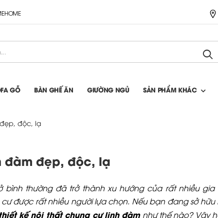
IMEHOME
OFA GỖ
BÀN GHẾ ĂN
GIƯỜNG NGỦ
SẢN PHẨM KHÁC
 đẹp, độc, lạ
nh đàm đẹp, độc, lạ
ình thường đã trở thành xu hướng của rất nhiều gia đ
cư được rất nhiều người lựa chọn. Nếu bạn đang sở hữu
thiết kế nội thất chung cư linh đàm
như thế nào? Vậy 