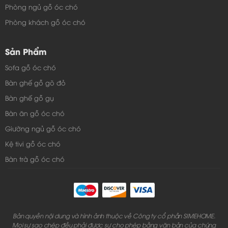
Phòng ngủ gỗ óc chó
Phòng khách gỗ óc chó
Sản Phẩm
Sofa gỗ óc chó
Bàn ghế gỗ gõ đỏ
Bàn ghế gỗ gụ
Bàn ăn gỗ óc chó
Giường ngủ gỗ óc chó
Kệ tivi gỗ óc chó
Bàn trà gỗ óc chó
Bản quyền nội dung và hình ảnh thuộc về Công ty cổ phần SIMEHOME.
Mọi sự sao chép đều phải được sự cho phép bằng văn bản của chúng