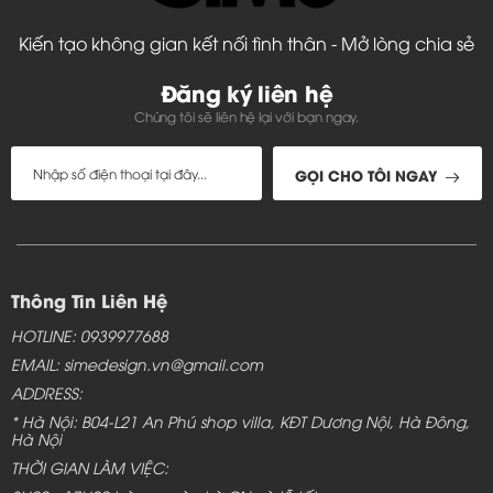
Kiến tạo không gian kết nối tình thân - Mở lòng chia sẻ
Đăng ký liên hệ
Chúng tôi sẽ liên hệ lại với bạn ngay.
GỌI CHO TÔI NGAY
Thông Tin Liên Hệ
HOTLINE: 0939977688
EMAIL: simedesign.vn@gmail.com
ADDRESS:
* Hà Nội: B04-L21 An Phú shop villa, KĐT Dương Nội, Hà Đông,
Hà Nội
THỜI GIAN LÀM VIỆC: