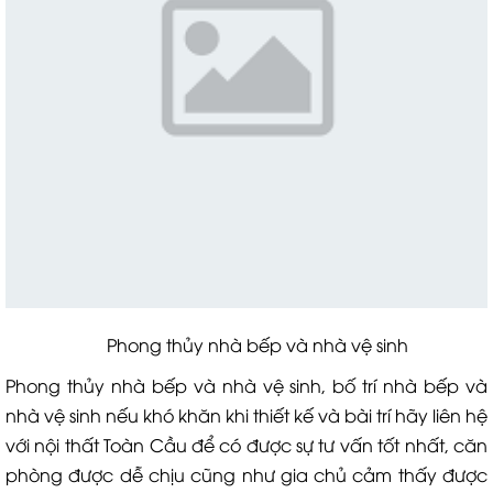
Phong thủy nhà bếp và nhà vệ sinh
Phong thủy nhà bếp và nhà vệ sinh, bố trí nhà bếp và
nhà vệ sinh nếu khó khăn khi thiết kế và bài trí hãy liên hệ
với nội thất Toàn Cầu để có được sự tư vấn tốt nhất, căn
phòng được dễ chịu cũng như gia chủ cảm thấy được