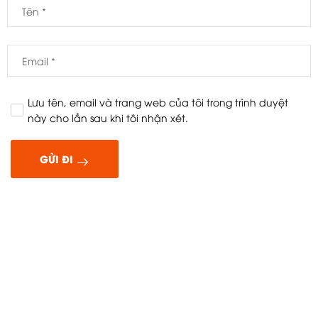
Lưu tên, email và trang web của tôi trong trình duyệt
này cho lần sau khi tôi nhận xét.
GỬI ĐI