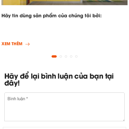
Hãy tin dùng sản phẩm của chúng tôi bởi:
XEM THÊM
Hãy để lại bình luận của bạn tại
đây!