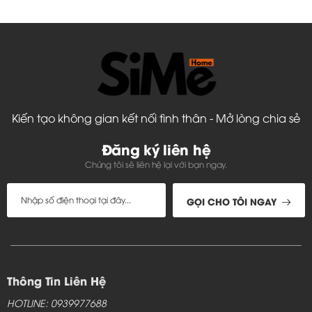
Kiến tạo không gian kết nối tình thân - Mở lòng chia sẻ
Đăng ký liên hệ
Chúng tôi sẽ liên hệ lại với bạn ngay.
GỌI CHO TÔI NGAY
Thông Tin Liên Hệ
HOTLINE: 0939977688