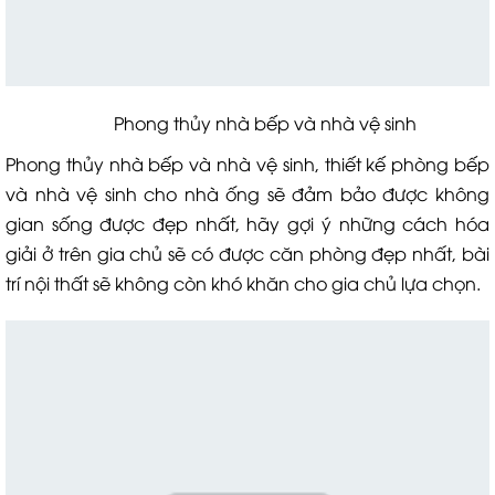
Phong thủy nhà bếp và nhà vệ sinh
Phong thủy nhà bếp và nhà vệ sinh, thiết kế phòng bếp
và nhà vệ sinh cho nhà ống sẽ đảm bảo được không
gian sống được đẹp nhất, hãy gợi ý những cách hóa
giải ở trên gia chủ sẽ có được căn phòng đẹp nhất, bài
trí nội thất sẽ không còn khó khăn cho gia chủ lựa chọn.