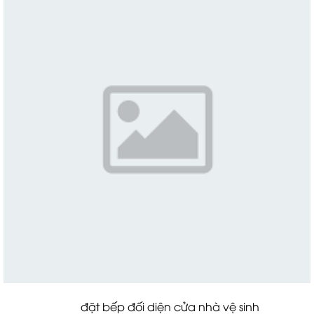
đặt bếp đối diện cửa nhà vệ sinh