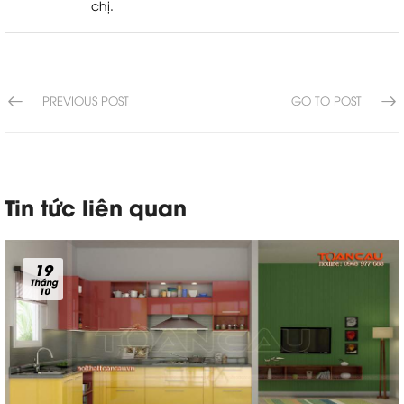
chị.
PREVIOUS POST
GO TO POST
Tin tức liên quan
19
Tháng
10