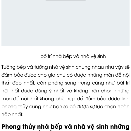
bố trí nhà bếp và nhà vệ sinh
Tường bếp và tường nhà vệ sinh chung nhau như vậy sẽ
đảm bảo được cho gia chủ có được những món đồ nội
thất đẹp nhất, căn phòng sang trọng cũng như bài trí
nội thất được đúng ý nhất và không nên chọn những
món đồ nội thất không phù hợp đế đảm bảo được tính
phong thủy cũng như bạn sẽ có được sự lựa chọn hoàn
hảo nhất.
Phong thủy nhà bếp và nhà vệ sinh những