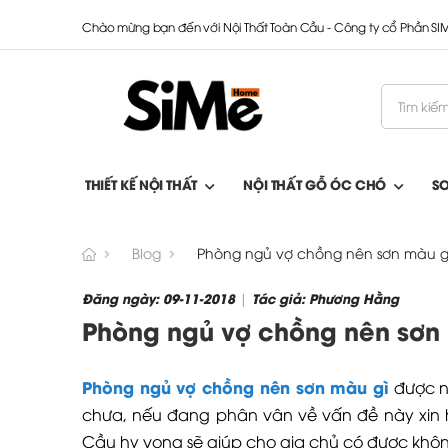
Chào mừng bạn đến với Nội Thất Toàn Cầu - Công ty cổ Phần S
THIẾT KẾ NỘI THẤT
NỘI THẤT GỖ ÓC CHÓ
S
Blog
Phòng ngủ vợ chồng nên sơn màu g
Đăng ngày: 09-11-2018
Tác giả: Phương Hằng
|
Phòng ngủ vợ chồng nên sơn
Phòng ngủ vợ chồng nên sơn màu gì
được n
chưa, nếu đang phân vân về vấn đề này xin 
Cầu hy vọng sẽ giúp cho gia chủ có được không