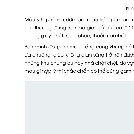
Phò
Màu sơn phòng cưới gam màu trắng là gam m
nên thoáng đãng hơn mà gia chủ còn có được k
những giây phút hạnh phúc, thoải mái nhất.
Bên cạnh đó, gam màu trắng cũng không hề l
ưa chuộng, giúp không gian sống trở nên đượ
những khu chung cư hay nhà chật chội, do v
màu gì hợp lý thì chắc chắn có thể dùng gam 