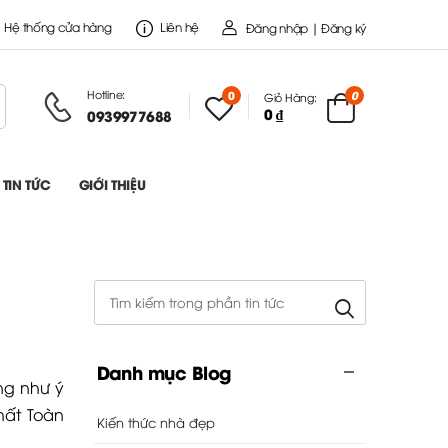
Hệ thống cửa hàng
Liên hệ
Đăng nhập | Đăng ký
Hotline:
0
0
Giỏ Hàng:
0 ₫
0939977688
TIN TỨC
GIỚI THIỆU
Danh mục Blog
ng như ý
hất Toàn
Kiến thức nhà đẹp