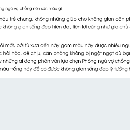
ng ngủ vợ chồng nên sơn màu gì
àu trẻ chung, không những giúp cho không gian căn p
hông gian sống đẹp hiện đại, tiện lợi cũng như gia chủ
ỗi mốt, bởi từ xưa đến này gam màu này được nhiều ng
c hài hòa, dễ chịu, căn phòng không bị ngột ngạt dù bạ
ậy những ai đang phân vân lựa chọn Phòng ngủ vợ chồng
màu trắng này để có được không gian sống đẹp lý tưởng 