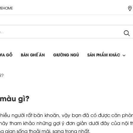
IMEHOME
OFA GỖ
BÀN GHẾ ĂN
GIƯỜNG NGỦ
SẢN PHẨM KHÁC
ì?
 màu gì?
hiều người rất băn khoăn, vậy bạn đã có được căn phò
hãy tham khảo những gợi ý đơn giản dưới đây của nội t
 gian sống thoải mái, sang trọng nhất.