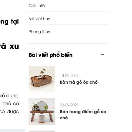
Giới thiệu
Bài viết hay
ng tại
Phong thủy
và xu
Bài viết phổ biến
14-09-2021
Bàn trà gỗ óc chó
 sủ dụng
a chủ có
03-09-2021
 có được
Bàn trang điểm gỗ óc
chó