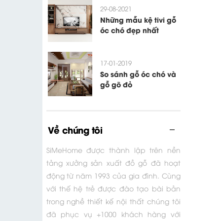
29-08-2021
Những mẫu kệ tivi gỗ
óc chó đẹp nhất
17-01-2019
So sánh gỗ óc chó và
gỗ gõ đỏ
Về chúng tôi
SiMeHome được thành lập trên nền
tảng xưởng sản xuất đồ gỗ đã hoạt
động từ năm 1993 của gia đình. Cùng
với thế hệ trẻ được đào tạo bài bản
trong nghề thiết kế nội thất chúng tôi
đã phục vụ +1000 khách hàng với