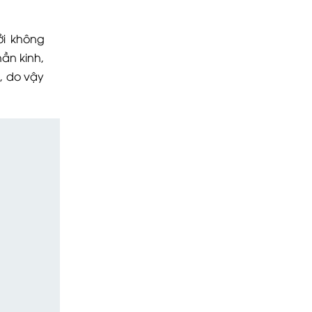
ởi không
ần kinh,
, do vậy