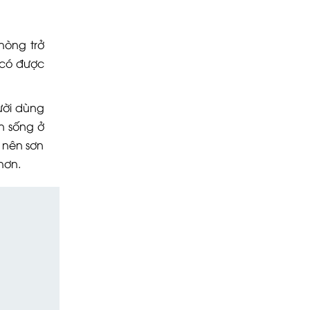
hòng trở
 có được
ười dùng
n sống ở
 nên sơn
hơn.