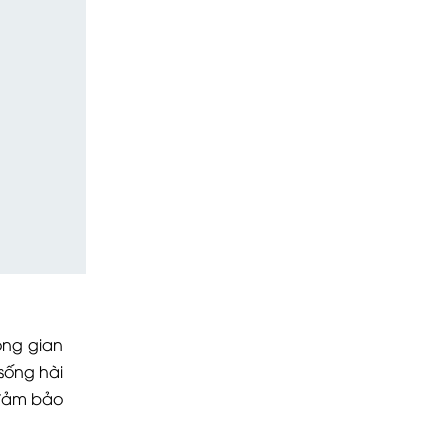
ông gian
sống hài
 đảm bảo