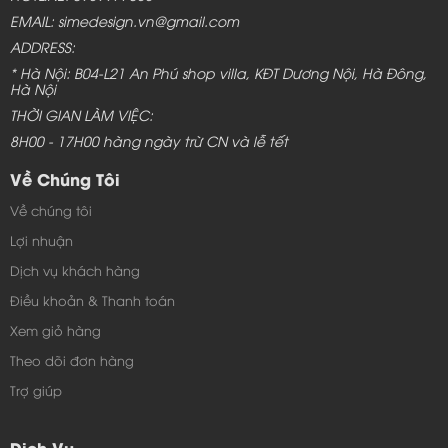
EMAIL: simedesign.vn@gmail.com
ADDRESS:
* Hà Nội: B04-L21 An Phú shop villa, KĐT Dương Nội, Hà Đông,
Hà Nội
THỜI GIAN LÀM VIỆC:
8H00 - 17H00 hàng ngày trừ CN và lễ tết
Về Chúng Tôi
Về chúng tôi
Lợi nhuận
Dịch vụ khách hàng
Điều khoản & Thanh toán
Xem giỏ hàng
Theo dõi đơn hàng
Trợ giúp
Dịch Vụ