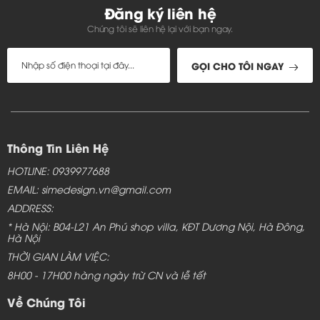
Đăng ký liên hệ
Chúng tôi sẽ liên hệ lại với bạn ngay.
GỌI CHO TÔI NGAY
Thông Tin Liên Hệ
HOTLINE: 0939977688
EMAIL: simedesign.vn@gmail.com
ADDRESS:
* Hà Nội: B04-L21 An Phú shop villa, KĐT Dương Nội, Hà Đông,
Hà Nội
THỜI GIAN LÀM VIỆC:
8H00 - 17H00 hàng ngày trừ CN và lễ tết
Về Chúng Tôi