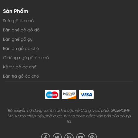
Sản Phẩm
Sofa gỗ óc chó
Bàn ghế gỗ gõ đỏ
Bàn ghế gỗ gụ
Bàn ăn gỗ óc chó
Giường ngủ gỗ óc chó
Kệ tivi gỗ óc chó
Bàn trà gỗ óc chó
Bản quyền nội dung và hình ảnh thuộc về Công ty cổ phần SIMEHOME.
Mọi sự sao chép đều phải được sự cho phép bằng văn bản của chúng
tôi.