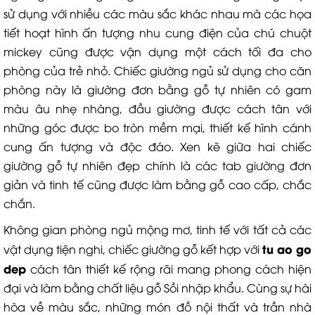
sử dụng với nhiều các màu sắc khác nhau mà các họa
tiết hoạt hình ấn tượng nhu cung điện của chú chuột
mickey cũng được vận dụng một cách tối đa cho
phòng của trẻ nhỏ. Chiếc giường ngủ sử dụng cho căn
phòng này là giường đơn bằng gỗ tự nhiên có gam
màu âu nhẹ nhàng, đầu giường được cách tân với
những góc được bo tròn mềm mại, thiết kế hình cánh
cung ấn tượng và độc đáo. Xen kẽ giữa hai chiếc
giường gỗ tự nhiên đẹp chính là các tab giường đơn
giản và tinh tế cũng được làm bằng gỗ cao cấp, chắc
chắn.
Không gian phòng ngủ mộng mơ, tinh tế với tất cả các
tu ao go
vật dụng tiện nghi, chiếc giường gỗ kết hợp với
dep
cách tân thiết kế rộng rãi mang phong cách hiện
đại và làm bằng chất liệu gỗ Sồi nhập khẩu. Cùng sự hài
hòa về màu sắc, những món đồ nội thất và trần nhà