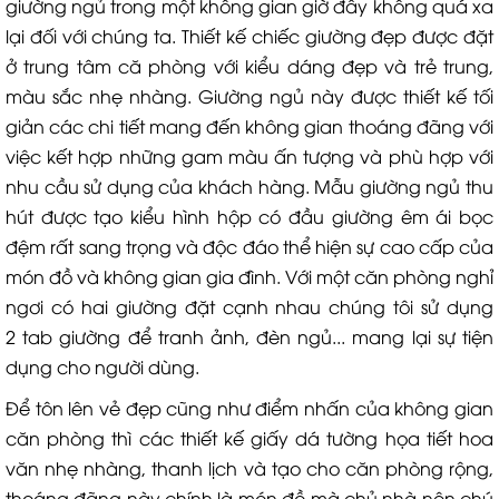
giường ngủ trong một không gian giờ đây không quá xa
lại đối với chúng ta. Thiết kế chiếc giường đẹp được đặt
ở trung tâm că phòng với kiểu dáng đẹp và trẻ trung,
màu sắc nhẹ nhàng. Giường ngủ này được thiết kế tối
giản các chi tiết mang đến không gian thoáng đãng với
việc kết hợp những gam màu ấn tượng và phù hợp với
nhu cầu sử dụng của khách hàng. Mẫu giường ngủ thu
hút được tạo kiểu hình hộp có đầu giường êm ái bọc
đệm rất sang trọng và độc đáo thể hiện sự cao cấp của
món đồ và không gian gia đình. Với một căn phòng nghỉ
ngơi có hai giường đặt cạnh nhau chúng tôi sử dụng
2 tab giường để tranh ảnh, đèn ngủ... mang lại sự tiện
dụng cho người dùng.
Để tôn lên vẻ đẹp cũng như điểm nhấn của không gian
căn phòng thì các thiết kế giấy dá tường họa tiết hoa
văn nhẹ nhàng, thanh lịch và tạo cho căn phòng rộng,
thoáng đãng này chính là món đồ mà chủ nhà nên chú