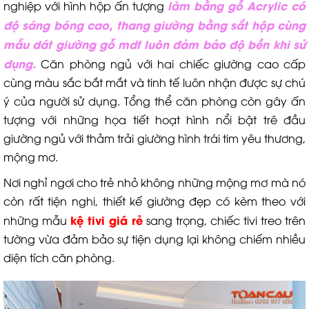
làm bằng gỗ Acrylic có
nghiệp với hình hộp ấn tượng
độ sáng bóng cao, thang giường bằng sắt hộp cùng
mẫu dát giường gỗ mdf luôn đảm bảo độ bền khi sử
dụng.
Căn phòng ngủ với hai chiếc giường cao cấp
cùng màu sắc bắt mắt và tinh tế luôn nhận được sự chú
ý của người sử dụng. Tổng thể căn phòng còn gây ấn
tượng với những họa tiết hoạt hình nổi bật trê đầu
giường ngủ với thảm trải giường hình trái tim yêu thương,
mộng mơ.
Nơi nghỉ ngơi cho trẻ nhỏ không những mộng mơ mà nó
còn rất tiện nghi, thiết kế giường đẹp có kèm theo với
kệ tivi giá rẻ
những mẫu
sang trọng, chiếc tivi treo trên
tường vừa đảm bảo sự tiện dụng lại không chiếm nhiều
diện tích căn phòng.