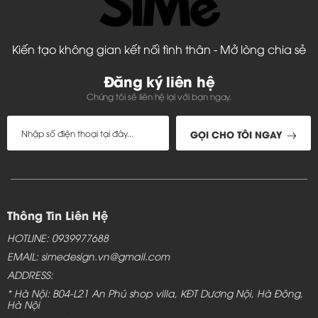
Kiến tạo không gian kết nối tình thân - Mở lòng chia sẻ
Đăng ký liên hệ
Chúng tôi sẽ liên hệ lại với bạn ngay.
GỌI CHO TÔI NGAY
Thông Tin Liên Hệ
HOTLINE: 0939977688
EMAIL: simedesign.vn@gmail.com
ADDRESS:
* Hà Nội: B04-L21 An Phú shop villa, KĐT Dương Nội, Hà Đông,
Hà Nội