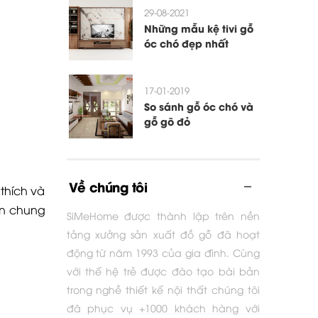
29-08-2021
Những mẫu kệ tivi gỗ
óc chó đẹp nhất
17-01-2019
So sánh gỗ óc chó và
gỗ gõ đỏ
Về chúng tôi
thích và
an chung
SiMeHome được thành lập trên nền
tảng xưởng sản xuất đồ gỗ đã hoạt
động từ năm 1993 của gia đình. Cùng
với thế hệ trẻ được đào tạo bài bản
trong nghề thiết kế nội thất chúng tôi
đã phục vụ +1000 khách hàng với