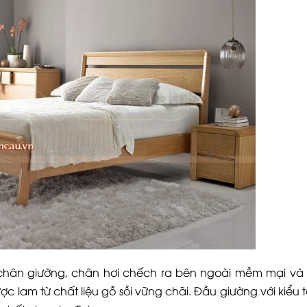
chân giường, chân hơi chếch ra bên ngoài mềm mại và 
được lam từ chất liệu gỗ sồi vững chãi. Đầu giường với kiểu