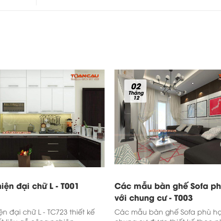
02
Tháng
12
iện đại chữ L - T001
Các mẫu bàn ghế Sofa p
với chung cư - T003
ện đại chữ L - TC723 thiết kế
Các mẫu bàn ghế Sofa phù hợ