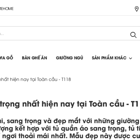
IMEHOME
OFA GỖ
BÀN GHẾ ĂN
GIƯỜNG NGỦ
SẢN PHẨM KHÁC
ất hiện nay tại Toàn cầu - T118
ọng nhất hiện nay tại Toàn cầu - T
i, sang trọng và đẹp mắt với những giường
ượng kết hợp với tủ quần áo sang trọng, tủ t
 ngơi thoải mái nhất. Mẫu đẹp này được c