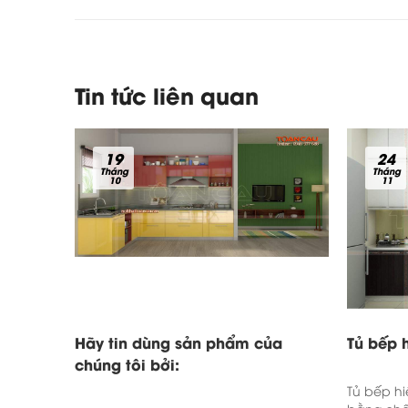
Tin tức liên quan
19
24
Tháng
Tháng
10
11
Hãy tin dùng sản phẩm của
Tủ bếp h
chúng tôi bởi:
Tủ bếp hi