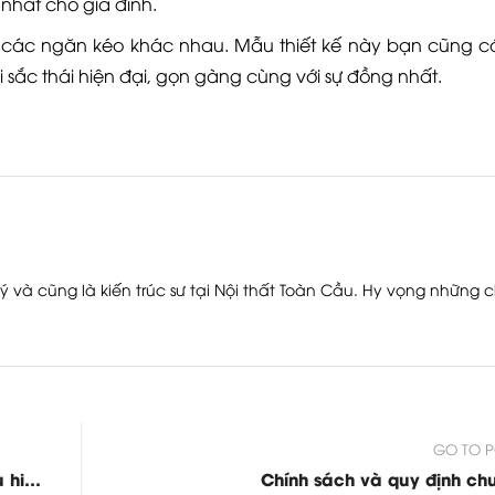
nhất cho gia đình.
 các ngăn kéo khác nhau. Mẫu thiết kế này bạn cũng có
 sắc thái hiện đại, gọn gàng cùng với sự đồng nhất.
ý và cũng là kiến trúc sư tại Nội thất Toàn Cầu. Hy vọng những c
GO TO P
Những mẫu bàn ghế gỗ phòng khách kiểu hiện đại, bàn trà gỗ tự nhiên - T117
Chính sách và quy định ch