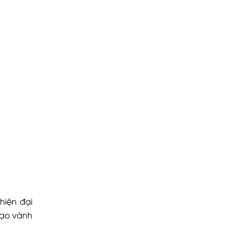
hiện đại
 tạo vành