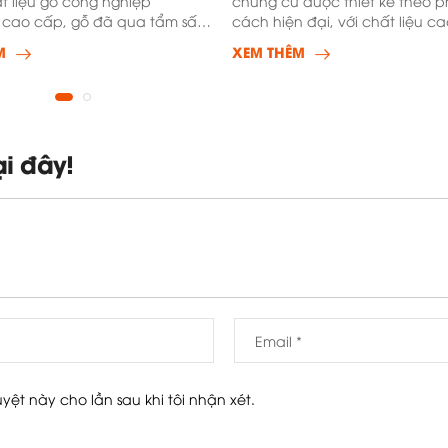
t liệu gỗ công nghiệp
chung cư được thiết kế theo 
 cao cấp, gỗ đã qua tẩm sấy,
cách hiện đại, với chất liệu c
ng vênh và
nhập khẩu ch&iacut
M
XEM THÊM
ại đây!
uyệt này cho lần sau khi tôi nhận xét.