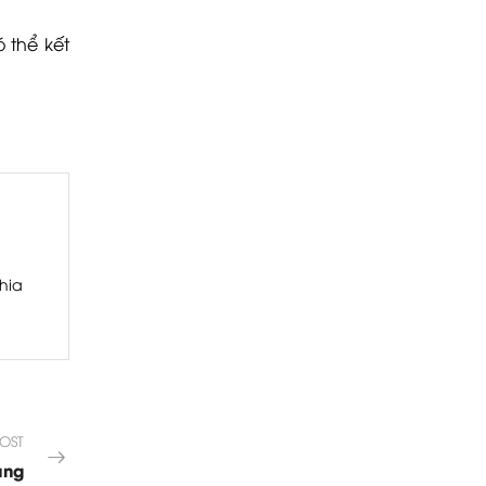
 thể kết
hia
OST
ung