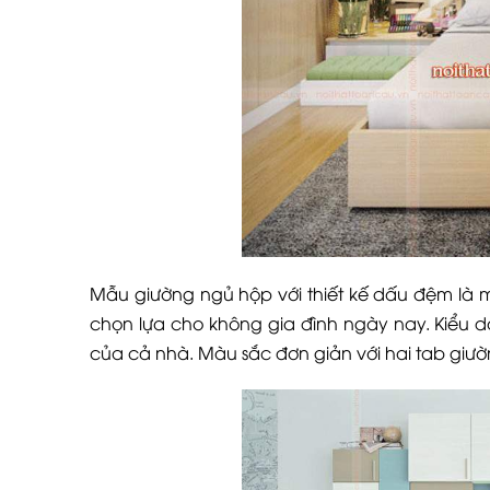
Mẫu giường ngủ hộp với thiết kế dấu đệm là mộ
chọn lựa cho không gia đình ngày nay. Kiểu
của cả nhà. Màu sắc đơn giản với hai tab giườ