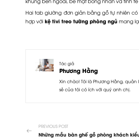
khung bên ngoài, bề mặt bóng nhẵn và tinh tế 
Hai tab giường đơn giản bằng gỗ tự nhiên có
kệ tivi treo tường phòng ngủ
hợp với
mang lại
Tác giả
Phương Hằng
Xin chào! Tôi là Phương Hằng, quản l
sẻ của tôi có ích với quý anh chị.
PREVIOUS POST