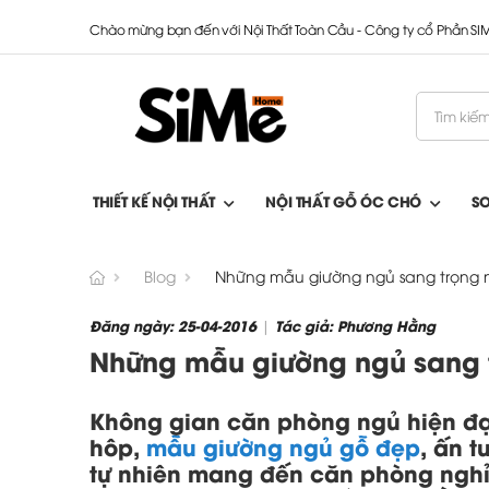
Chào mừng bạn đến với Nội Thất Toàn Cầu - Công ty cổ Phần S
THIẾT KẾ NỘI THẤT
NỘI THẤT GỖ ÓC CHÓ
S
Blog
Những mẫu giường ngủ sang trọng nh
Đăng ngày: 25-04-2016
Tác giả: Phương Hằng
|
Những mẫu giường ngủ sang tr
Không gian căn phòng ngủ hiện đạ
hôp,
mẫu giường ngủ gỗ đẹp
, ấn t
tự nhiên mang đến căn phòng nghỉ