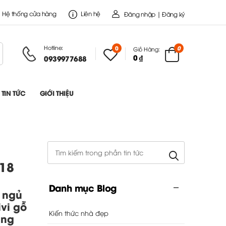
Hệ thống cửa hàng
Liên hệ
Đăng nhập | Đăng ký
Hotline:
0
0
Giỏ Hàng:
0 ₫
0939977688
TIN TỨC
GIỚI THIỆU
118
Danh mục Blog
 ngủ
ivi gỗ
Kiến thức nhà đẹp
ung