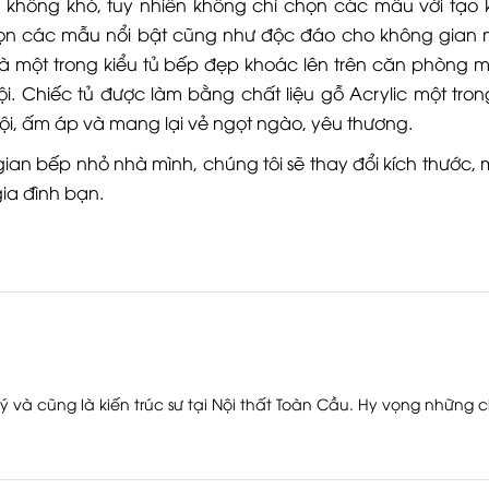
không khó, tuy nhiên không chỉ chọn các mẫu với tạo 
ọn các mẫu nổi bật cũng như độc đáo cho không gian 
là một trong kiểu tủ bếp đẹp khoác lên trên căn phòng m
ội. Chiếc tủ được làm bằng chất liệu gỗ Acrylic một tro
rội, ấm áp và mang lại vẻ ngọt ngào, yêu thương.
n bếp nhỏ nhà mình, chúng tôi sẽ thay đổi kích thước, 
ia đình bạn.
ý và cũng là kiến trúc sư tại Nội thất Toàn Cầu. Hy vọng những c