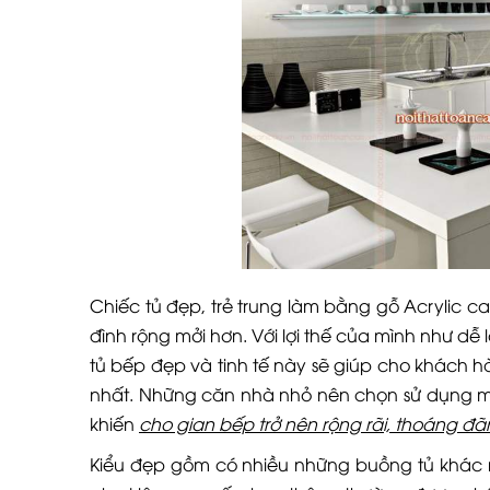
Chiếc tủ đẹp, trẻ trung làm bằng gỗ Acrylic 
đình rộng mởi hơn. Với lợi thế của mình như dễ 
tủ bếp đẹp và tinh tế này sẽ giúp cho khách h
nhất. Những căn nhà nhỏ nên chọn sử dụng m
khiến
cho gian bếp trở nên rộng rãi, thoáng đã
Kiểu đẹp gồm có nhiều những buồng tủ khác n