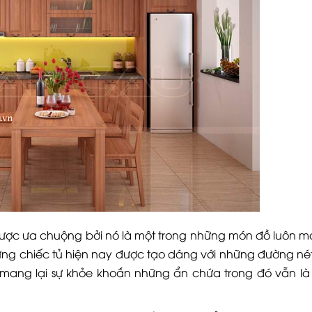
 được ưa chuộng bởi nó là một trong những món đồ luôn 
ng chiếc tủ hiện nay được tạo dáng với những đường nét
 mang lại sự khỏe khoắn những ẩn chứa trong đó vẫn l