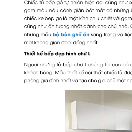
Chiếc tủ bếp gỗ tự nhiên hiện đại cũng như sa
gam màu nâu cánh gián bắt mắt có những kho
chiếc ke bep go là mặt kính chịu chiệt với ga
cũng như ấn tượng nhất dành cho chủ nhà. C
bộ bàn ghế ăn
những mẫu
sang trọng và ti
một không gian đẹp, đồng nhất.
Thiết kế bếp đẹp hình chữ L
Ngoài những tủ bếp chữ I chúng tôi còn có 
khách hàng. Mẫu thiết kế nội thất chiếc tủ 
phòng gia đình nhất và tạo cho gia chủ một nơ