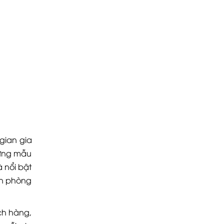
gian gia
những mẫu
 nổi bật
ăn phòng
ch hàng,