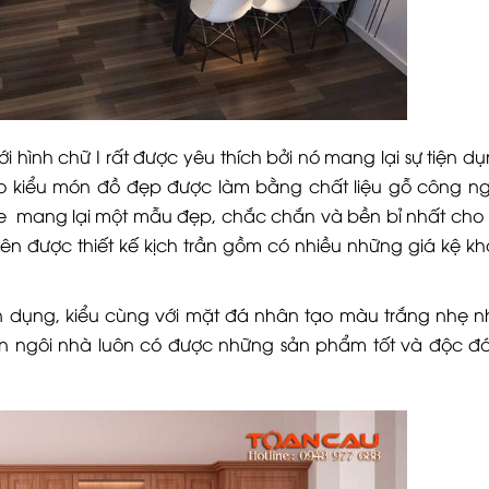
 hình chữ I rất được yêu thích bởi nó mang lại sự tiện d
o kiểu món đồ đẹp được làm bằng chất liệu gỗ công n
khe mang lại một mẫu đẹp, chắc chắn và bền bỉ nhất cho 
trên được thiết kế kịch trần gồm có nhiều những giá kệ k
ện dụng, kiểu cùng với mặt đá nhân tạo màu trắng nhẹ 
hân ngôi nhà luôn có được những sản phẩm tốt và độc đ