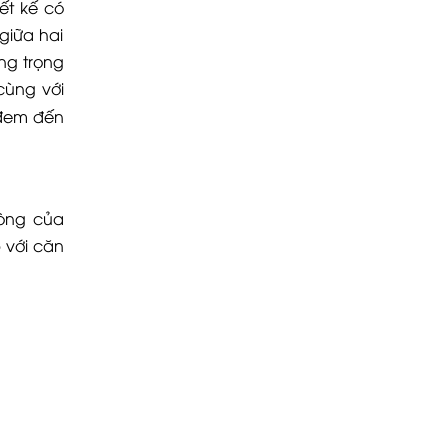
ết kế có
giữa hai
ng trọng
cùng với
 đem đến
hòng của
 với căn