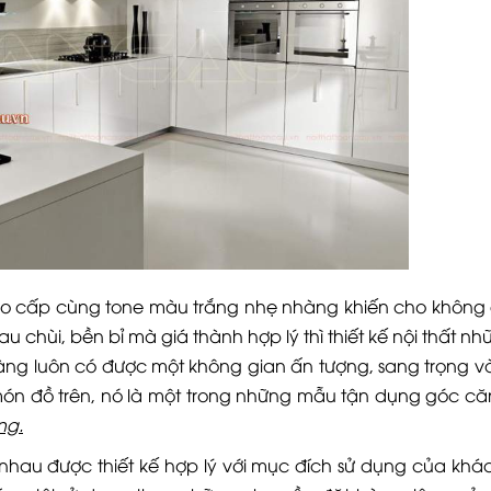
cao cấp cùng tone màu trắng nhẹ nhàng khiến cho không 
lau chùi, bền bỉ mà giá thành hợp lý thì thiết kế nội thất 
àng luôn có được một không gian ấn tượng, sang trọng và
ón đồ trên, nó là một trong những mẫu tận dụng góc c
ng.
hau được thiết kế hợp lý với mục đích sử dụng của khá