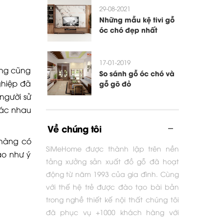
29-08-2021
Những mẫu kệ tivi gỗ
óc chó đẹp nhất
17-01-2019
ụng cũng
So sánh gỗ óc chó và
ghiệp đã
gỗ gõ đỏ
người sử
hác nhau
Về chúng tôi
nhàng có
SiMeHome được thành lập trên nền
áo như ý
tảng xưởng sản xuất đồ gỗ đã hoạt
động từ năm 1993 của gia đình. Cùng
với thế hệ trẻ được đào tạo bài bản
trong nghề thiết kế nội thất chúng tôi
đã phục vụ +1000 khách hàng với