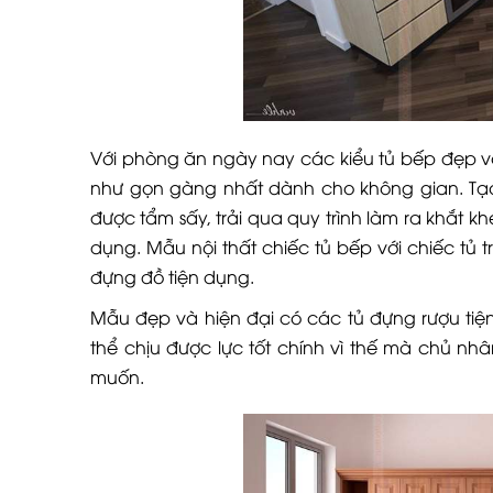
Với phòng ăn ngày nay các kiểu tủ bếp đẹp với
như gọn gàng nhất dành cho không gian. Tạ
được tẩm sấy, trải qua quy trình làm ra khắt 
dụng. Mẫu nội thất chiếc tủ bếp với chiếc tủ 
đựng đồ tiện dụng.
Mẫu đẹp và hiện đại có các tủ đựng rượu ti
thể chịu được lực tốt chính vì thế mà chủ n
muốn.