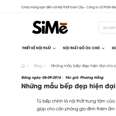
Chào mừng bạn đến với Nội Thất Toàn Cầu - Công ty cổ Phần S
THIẾT KẾ NỘI THẤT
NỘI THẤT GỖ ÓC CHÓ
S
Blog
Những mẫu bếp đẹp hiện đại cho p
Đăng ngày: 08-09-2016
Tác giả: Phương Hằng
|
Những mẫu bếp đẹp hiện đại 
Tủ bếp chính là nội thất trung tâm c
giúp cho căn phòng gia đình thêm ấm c