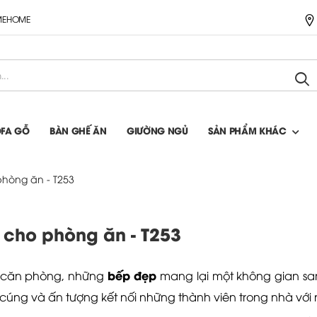
IMEHOME
OFA GỖ
BÀN GHẾ ĂN
GIƯỜNG NGỦ
SẢN PHẨM KHÁC
hòng ăn - T253
cho phòng ăn - T253
bếp đẹp
ủa căn phòng, những
mang lại một không gian sa
úng và ấn tượng kết nối những thành viên trong nhà với