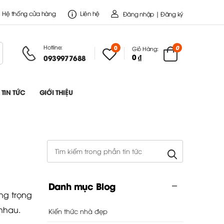
Hệ thống cửa hàng
Liên hệ
Đăng nhập | Đăng ký
Hotline:
0
0
Giỏ Hàng:
0 ₫
0939977688
TIN TỨC
GIỚI THIỆU
Danh mục Blog
ng trọng
 nhau.
Kiến thức nhà đẹp