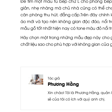
Để tìm một mẫu tủ bếp chữ L cho phòng bếp 
giản, nhẹ nhàng mà chủ nhà cũng có thể ch
căn phòng thu hút, đẳng cấp.
Trên đây chính 
áo mới và tạo nên không gian độc đáo, nổi tr
mẫu gỗ tốt nhất hiện nay có tone màu đỏ nổi t
Hãy chọn một trong những mẫu đẹp này cho gia
chất liệu sao cho phù hợp với không gian của g
Tác giả
Phương Hằng
Xin chào! Tôi là Phương Hằng, quản l
sẻ của tôi có ích với quý anh chị.