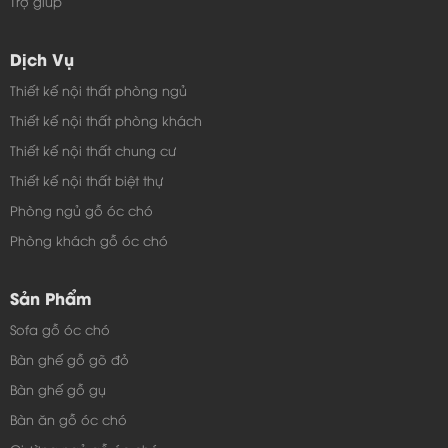
Trợ giúp
Dịch Vụ
Thiết kế nội thất phòng ngủ
Thiết kế nội thất phòng khách
Thiết kế nội thất chung cư
Thiết kế nội thất biệt thự
Phòng ngủ gỗ óc chó
Phòng khách gỗ óc chó
Sản Phẩm
Sofa gỗ óc chó
Bàn ghế gỗ gõ đỏ
Bàn ghế gỗ gụ
Bàn ăn gỗ óc chó