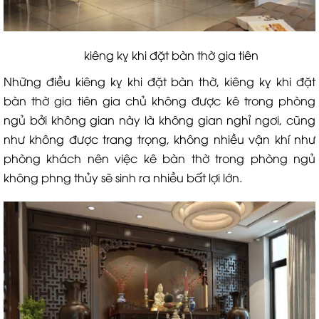
kiêng kỵ khi đặt bàn thờ gia tiên
Những điều kiêng kỵ khi đặt bàn thờ, kiêng kỵ khi đặt
bàn thờ gia tiên gia chủ không được kê trong phòng
ngủ bởi không gian này là không gian nghỉ ngơi, cũng
như không được trang trọng, không nhiều vận khí như
phòng khách nên việc kê bàn thờ trong phòng ngủ
không phng thủy sẽ sinh ra nhiều bất lợi lớn.