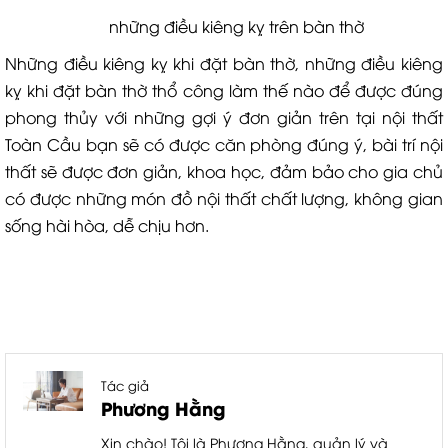
những điều kiêng kỵ trên bàn thờ
Những điều kiêng kỵ khi đặt bàn thờ, những điều kiêng
kỵ khi đặt bàn thờ thổ công làm thế nào để được đúng
phong thủy với những gợi ý đơn giản trên tại nội thất
Toàn Cầu bạn sẽ có được căn phòng đúng ý, bài trí nội
thất sẽ được đơn giản, khoa học, đảm bảo cho gia chủ
có được những món đồ nội thất chất lượng, không gian
sống hài hòa, dễ chịu hơn.
Tác giả
Phương Hằng
Xin chào! Tôi là Phương Hằng, quản lý và