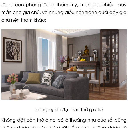
được căn phòng đúng thẩm mỹ, mang lại nhiều may
mắn cho gia chủ, và những điều nên tránh dưới đây gia
chủ nên tham khảo:
kiêng kỵ khi đặt bàn thờ gia tiên
Không đặt bàn thờ ở nơi có lỗ thoáng như của sổ, cũng
không được kê bàn thờ dưới dầm nhà, không được kê