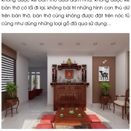
bàn thờ có lối đi lại, không bài trí những hình con thú dữ
trên bàn thờ, bàn thờ cũng không được đặt trên nóc tủ
cũng như dùng những loại gỗ đã qua sử dụng…