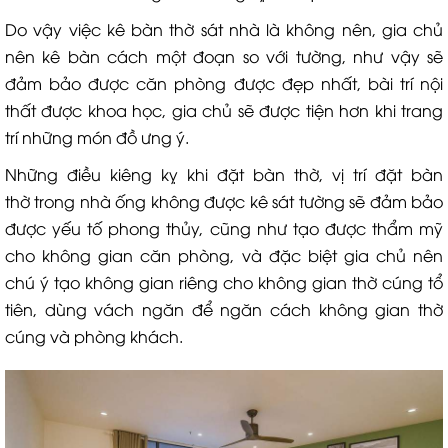
Do vậy việc kê bàn thờ sát nhà là không nên, gia chủ
nên kê bàn cách một đoạn so với tường, như vậy sẽ
đảm bảo được căn phòng được đẹp nhất, bài trí nội
thất được khoa học, gia chủ sẽ được tiện hơn khi trang
trí những món đồ ưng ý.
Những điều kiêng kỵ khi đặt bàn thờ, vị trí đặt bàn
thờ trong nhà ống không được kê sát tường sẽ đảm bảo
được yếu tố phong thủy, cũng như tạo được thẩm mỹ
cho không gian căn phòng, và đặc biệt gia chủ nên
chú ý tạo không gian riêng cho không gian thờ cúng tổ
tiên, dùng vách ngăn để ngăn cách không gian thờ
cúng và phòng khách.