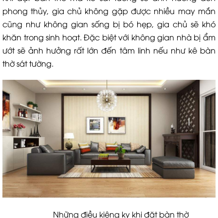
phong thủy, gia chủ không gặp được nhiều may mắn
cũng như không gian sống bị bó hẹp, gia chủ sẽ khó
khăn trong sinh hoạt. Đặc biệt với không gian nhà bị ẩm
ướt sẽ ảnh hưởng rất lớn đến tâm linh nếu như kê bàn
thờ sát tường.
Những điều kiêng kỵ khi đặt bàn thờ