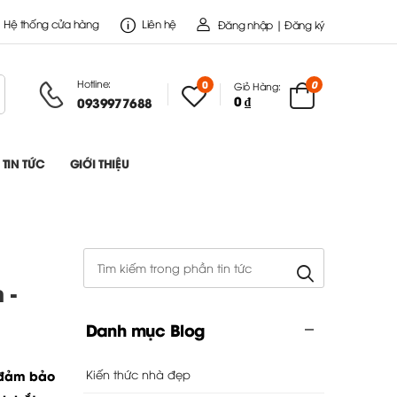
Hệ thống cửa hàng
Liên hệ
Đăng nhập | Đăng ký
Hotline:
0
0
Giỏ Hàng:
0 ₫
0939977688
TIN TỨC
GIỚI THIỆU
 -
Danh mục Blog
Kiến thức nhà đẹp
 đảm bảo