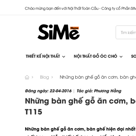
Chào mừng bạn đến với Nội Thất Toàn Cầu - Công ty cổ Phần S
THIẾT KẾ NỘI THẤT
NỘI THẤT GỖ ÓC CHÓ
S
Blog
Những bàn ghế gỗ ăn cơm, bàn ghế 
Đăng ngày: 22-04-2016
Tác giả: Phương Hằng
|
Những bàn ghế gỗ ăn cơm, bà
T115
Những
bàn ghế gỗ ăn cơm
,
bàn ghế hiện đại
nhất