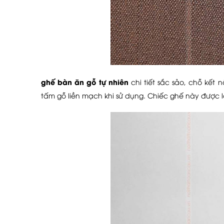
ghế bàn ăn gỗ tự nhiên
chi tiết sắc sảo, chỗ kết
tấm gỗ liền mạch khi sử dụng. Chiếc ghế này được l