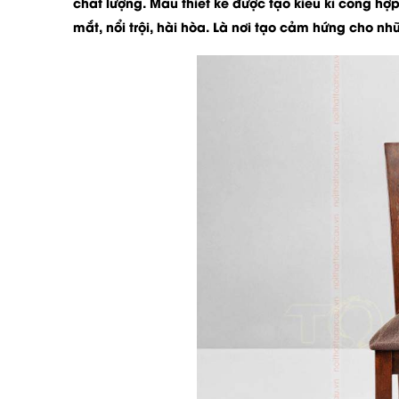
chất lượng. Mẫu thiết kế được tạo kiểu kì công hợ
mắt, nổi trội, hài hòa. Là nơi tạo cảm hứng cho n