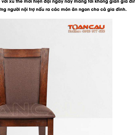
p với xu thế mới hiện đại ngày nay mang tới không gian gia đì
hững người nội trợ nấu ra các món ăn ngon cho cả gia đình.