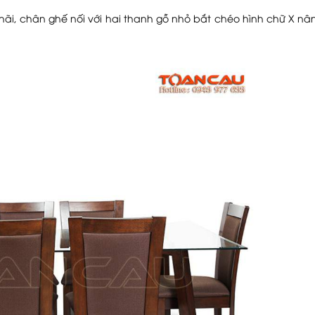
hãi, chân ghế nối với hai thanh gỗ nhỏ bắt chéo hình chữ X nâ