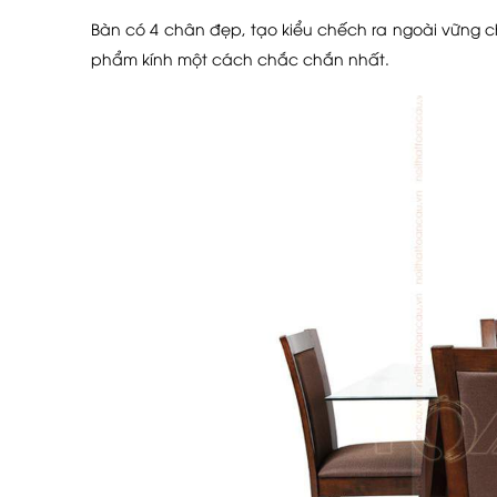
Bàn có 4 chân đẹp, tạo kiểu chếch ra ngoài vững c
phẩm kính một cách chắc chắn nhất.