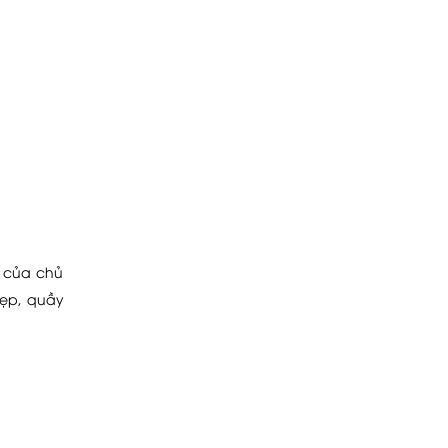
h của chủ
đẹp, quầy