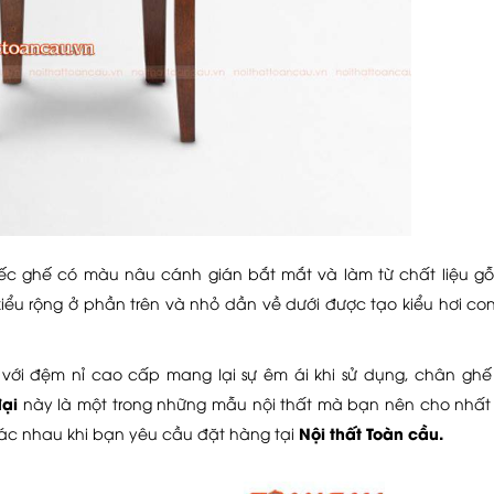
iếc ghế có màu nâu cánh gián bắt mắt và làm từ chất liệu gỗ
kiểu rộng ở phần trên và nhỏ dần về dưới được tạo kiểu hơi co
với đệm nỉ cao cấp mang lại sự êm ái khi sử dụng, chân gh
ại
này là một trong những mẫu nội thất mà bạn nên cho nhất
Nội thất Toàn cầu.
hác nhau khi bạn yêu cầu đặt hàng tại