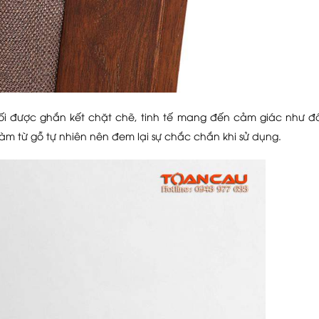
 nối được ghắn kết chặt chẽ, tinh tế mang đến cảm giác như đ
àm từ gỗ tự nhiên nên đem lại sự chắc chắn khi sử dụng.