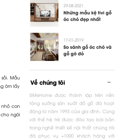
29-08-2021
Những mẫu kệ tivi gỗ
óc chó đẹp nhất
17-01-2019
So sánh gỗ óc chó và
gỗ gõ đỏ
 sồi. Mẫu
Về chúng tôi
ng ôm lấy
SiMeHome được thành lập trên nền
tảng xưởng sản xuất đồ gỗ đã hoạt
ế nhỏ con
động từ năm 1993 của gia đình. Cùng
 cho ngôi
với thế hệ trẻ được đào tạo bài bản
trong nghề thiết kế nội thất chúng tôi
đã phục vụ +1000 khách hàng với