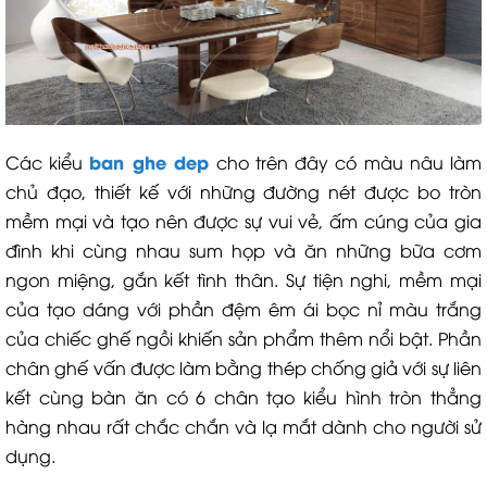
ban ghe dep
Các kiểu
cho trên đây có màu nâu làm
chủ đạo, thiết kế với những đường nét được bo tròn
mềm mại và tạo nên được sự vui vẻ, ấm cúng của gia
đình khi cùng nhau sum họp và ăn những bữa cơm
ngon miệng, gắn kết tình thân. Sự tiện nghi, mềm mại
của tạo dáng với phần đệm êm ái bọc nỉ màu trắng
của chiếc ghế ngồi khiến sản phẩm thêm nổi bật. Phần
chân ghế vấn được làm bằng thép chống giả với sự liên
kết cùng bàn ăn có 6 chân tạo kiểu hình tròn thẳng
hàng nhau rất chắc chắn và lạ mắt dành cho người sử
dụng.