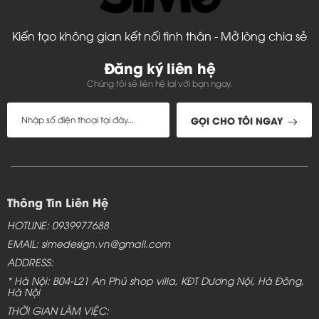
Kiến tạo không gian kết nối tình thân - Mở lòng chia sẻ
Đăng ký liên hệ
Chúng tôi sẽ liên hệ lại với bạn ngay.
GỌI CHO TÔI NGAY
Thông Tin Liên Hệ
HOTLINE: 0939977688
EMAIL: simedesign.vn@gmail.com
ADDRESS:
* Hà Nội: B04-L21 An Phú shop villa, KĐT Dương Nội, Hà Đông,
Hà Nội
THỜI GIAN LÀM VIỆC: