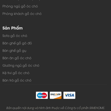
Phòng ngủ gỗ óc chó
Phòng khách gỗ óc chó
Sản Phẩm
Sofa gỗ óc chó
Bàn ghế gỗ gõ đỏ
Bàn ghế gỗ gụ
Bàn ăn gỗ óc chó
Giường ngủ gỗ óc chó
Kệ tivi gỗ óc chó
Bàn trà gỗ óc chó
Bản quyền nội dung và hình ảnh thuộc về Công ty cổ phần SIMEHOME.