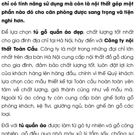
chỉ có tính năng sử dụng mà còn là nội thất góp một
phần nào đó cho căn phòng được sang trọng và tiện
nghi hơn.
tủ gỗ quần áo đẹp
Để lựa chọn
, chất lượng tốt nhất
Công ty nội
cho gia đình địa chỉ tại Hà Nội, hãy đến với
thất Toàn Cầu
. Công ty là một trong những đại chỉ lớn
nhất trên địa bàn Hà Nội cung cấp nội thất đồ gỗ dùng
cho gia đình, đảm bảo chất lượng tốt, luôn đặt lợi ích
của khách hàng lên hàng đầu, chính vì thế Quý khách
lựa chọn các mẫu thiết kế tại Toàn cầu hoàn toàn yên
tâm về chất lượng, giá thành cũng như về mẫu mã.
Ngoài tủ áo công ty còn cung cấp bàn ghế Sofa gỗ
phòng khách, kệ Tivi, giường ngủ, bàn ghế ăn gỗ các
loại.
tủ quần áo
Đối với
được làm từ gô tự nhiên và gỗ công
nghiệp, gỗ đều qua nhà máy xử lý tẩm sấy, chống sự