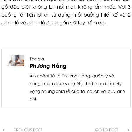
gỗ đặc biệt không bị mối mọt, không ẩm mốc. Với 3
buồng rất tiện lợi khi sử dụng, mỗi buồng thiết kế vói 2
cánh tủ và cánh tủ được gắn với tay nắm dài.
Tác giả
Phương Hằng
Xin chào! Tôi là Phương Hằng, quản lý và
cũng là kiến trúc sư tại Nội thất Toàn Cầu. Hy
vọng những chia sẻ của tôi có ích với quý anh
chị.
PREVIOUS POST
GO TO POST