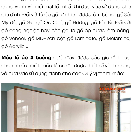
cong vênh và mối mọt tốt nhất khi đưa vào sử dụng cho
gia đình. Đối với tủ áo gỗ tự nhiên được làm bằng: gỗ Sồi
Mỹ đỏ, gỗ Gụ, gỗ Óc Chó, gỗ Hương, gỗ Tần Bì...Đối với
gỗ công nghiệp hay còn gọi là gỗ ép được làm bằng:
gỗ Veneer, gỗ MDF sơn bệt, gỗ Laminate, gỗ Melamine,
gỗ Acrylic...
Mẫu tủ áo 3 buồng
dưới đây được các gia đình lựa
chọn nhiều nhất, mẫu tủ áo đã được thiết kế và thi công
và đưa vào sử dụng dành cho các Quý vị tham khảo: