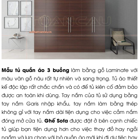
Mẫu tủ quần áo 3 buồng
làm bằng gỗ Laminate với
màu vân gỗ nâu rất tự nhiên và sang trọng. Tủ áo thiết
kế độc lập rất chắc chắn và có đế tủ kiên cố đảm bảo
được an toàn khi dùng. Tay nắm của tủ sử dụng bằng
tay nắm Garis nhập khẩu, tay nắm làm bằng thép
không gỉ với tay nắm dài tiện dụng cho việc cầm nắm
Ghế Sofa
đóng mở cửa tủ.
được đặt ở bên cạnh chiếc
tủ giúp bạn tiện dụng hơn cho việc thay đồ hay ngồi
ngắm và lựa chọn với bộ quần áo mới khi đi dự tiệc hay