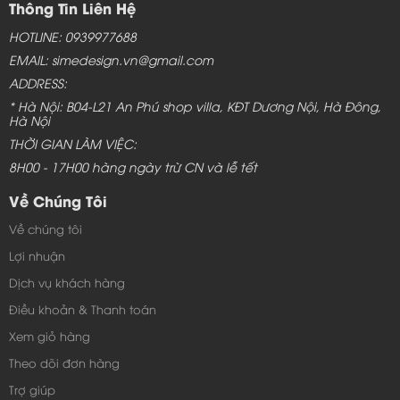
Thông Tin Liên Hệ
HOTLINE: 0939977688
EMAIL: simedesign.vn@gmail.com
ADDRESS:
* Hà Nội: B04-L21 An Phú shop villa, KĐT Dương Nội, Hà Đông,
Hà Nội
THỜI GIAN LÀM VIỆC:
8H00 - 17H00 hàng ngày trừ CN và lễ tết
Về Chúng Tôi
Về chúng tôi
Lợi nhuận
Dịch vụ khách hàng
Điều khoản & Thanh toán
Xem giỏ hàng
Theo dõi đơn hàng
Trợ giúp