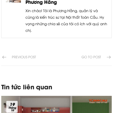
Phương Hằng
Xin chào! Tôi là Phương Hằng, quản lý và
cũng là kiến trúc sư tại Nội thất Toàn Cầu. Hy
vọng những chia sẻ của tôi có ích với quý anh
chị.
PREVIOUS POST
GO TO POST
Tin tức liên quan
19
Tháng
10