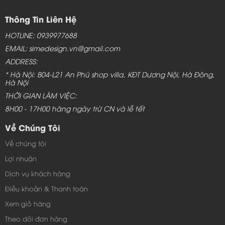
Thông Tin Liên Hệ
HOTLINE: 0939977688
EMAIL: simedesign.vn@gmail.com
ADDRESS:
* Hà Nội: B04-L21 An Phú shop villa, KĐT Dương Nội, Hà Đông,
Hà Nội
THỜI GIAN LÀM VIỆC:
8H00 - 17H00 hàng ngày trừ CN và lễ tết
Về Chúng Tôi
Về chúng tôi
Lợi nhuận
Dịch vụ khách hàng
Điều khoản & Thanh toán
Xem giỏ hàng
Theo dõi đơn hàng