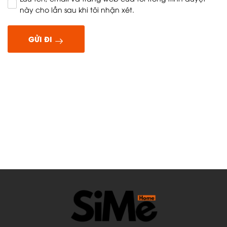
này cho lần sau khi tôi nhận xét.
GỬI ĐI