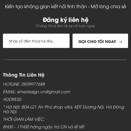
Kiến tạo không gian kết nối tình thân - Mở lòng chia sẻ
Đăng ký liên hệ
Chúng tôi sẽ liên hệ lại với bạn ngay.
GỌI CHO TÔI NGAY
Thông Tin Liên Hệ
HOTLINE: 0939977688
EMAIL: simedesign.vn@gmail.com
ADDRESS:
* Hà Nội: B04-L21 An Phú shop villa, KĐT Dương Nội, Hà Đông,
Hà Nội
THỜI GIAN LÀM VIỆC:
8H00 - 17H00 hàng ngày trừ CN và lễ tết