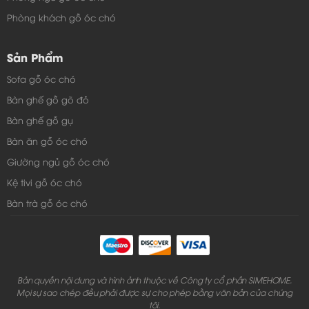
Phòng khách gỗ óc chó
Sản Phẩm
Sofa gỗ óc chó
Bàn ghế gỗ gõ đỏ
Bàn ghế gỗ gụ
Bàn ăn gỗ óc chó
Giường ngủ gỗ óc chó
Kệ tivi gỗ óc chó
Bàn trà gỗ óc chó
Bản quyền nội dung và hình ảnh thuộc về Công ty cổ phần SIMEHOME.
Mọi sự sao chép đều phải được sự cho phép bằng văn bản của chúng
tôi.