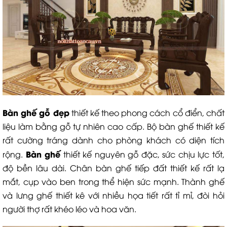
Bàn ghế gỗ đẹp
thiết kế theo phong cách cổ điển, chất
liệu làm bằng gỗ tự nhiên cao cấp. Bộ bàn ghế thiết kế
rất cường tráng dành cho phòng khách có diện tích
Bàn ghế
rộng.
thiết kế nguyên gỗ đặc, sức chịu lực tốt,
độ bền lâu dài. Chân bàn ghế tiếp đất thiết kế rất lạ
mắt, cụp vào ben trong thể hiện sức mạnh. Thành ghế
và lưng ghế thiết kê với nhiều họa tiết rất tỉ mỉ, đòi hỏi
người thợ rất khéo léo và hoa văn.