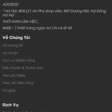
ADDRESS:
* Hà Nội: B04-L21 An Phú shop villa, KĐT Dương Nội, Hà Đông,
Hà Nội
THỜI GIAN LÀM VIỆC:
8H00 - 17H00 hàng ngày trừ CN và lễ tết
Về Chúng Tôi
Về chúng tôi
Lợi nhuận
Dịch vụ khách hàng
Điều khoản & Thanh toán
Xem giỏ hàng
Theo dõi đơn hàng
Trợ giúp
Dịch Vụ