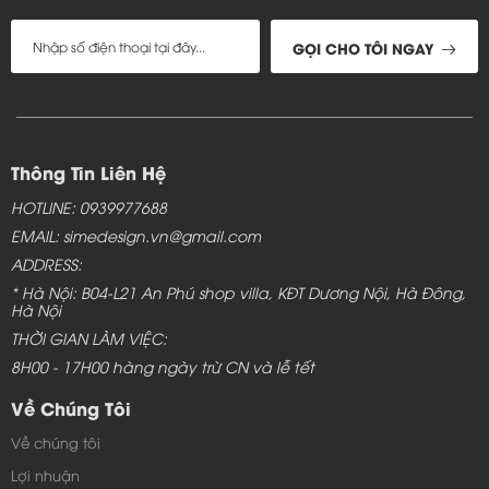
GỌI CHO TÔI NGAY
Thông Tin Liên Hệ
HOTLINE: 0939977688
EMAIL: simedesign.vn@gmail.com
ADDRESS:
* Hà Nội: B04-L21 An Phú shop villa, KĐT Dương Nội, Hà Đông,
Hà Nội
THỜI GIAN LÀM VIỆC:
8H00 - 17H00 hàng ngày trừ CN và lễ tết
Về Chúng Tôi
Về chúng tôi
Lợi nhuận