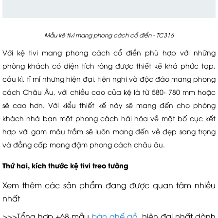
Mẫu kệ tivi mang phong cách cổ điển - TC316
Với kệ tivi mang phong cách cổ điển phù hợp với những
phòng khách có diện tích rông được thiết kế khá phức tạp,
cầu kì, tỉ mỉ nhưng hiện đại, tiện nghi và độc đáo mang phong
cách Châu Âu, với chiều cao của kệ là từ 580- 780 mm hoặc
sẽ cao hơn. Với kiểu thiết kế này sẽ mang đến cho phòng
khách nhà bạn một phong cách hài hòa về mặt bố cục kết
hợp với gam màu trầm sẽ luôn mang đến vẻ đẹp sang trọng
và đẳng cấp mang đậm phong cách châu âu.
Thứ hai, kích thước kệ tivi treo tường
Xem thêm các sản phẩm đang được quan tâm nhiều
nhất
>>>Tổng hợp +68 mẫu
bàn ghế gỗ
hiện đại nhất dành