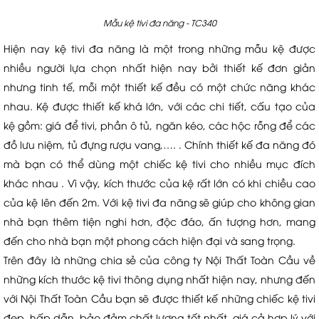
Mẫu kệ tivi đa năng - TC340
Hiện nay kệ tivi đa năng là một trong những mẫu kệ được
nhiều người lựa chọn nhất hiện nay bởi thiết kế đơn giản
nhưng tinh tế, mỗi một thiết kế đều có một chức năng khác
nhau. Kệ được thiết kế khá lớn, với các chi tiết, cấu tạo của
kệ gồm: giá để tivi, phần ô tủ, ngăn kéo, các hộc rỗng để các
đồ lưu niệm, tủ đựng rượu vang,…. . Chính thiết kế đa năng đó
mà bạn có thể dùng một chiếc kệ tivi cho nhiều mục đích
khác nhau . Vì vậy, kích thước của kệ rất lớn có khi chiều cao
của kệ lên đến 2m. Với kệ tivi đa năng sẽ giúp cho không gian
nhà bạn thêm tiện nghi hơn, độc đáo, ấn tượng hơn, mang
đến cho nhà bạn một phong cách hiện đại và sang trọng.
Trên đây là những chia sẻ của công ty Nội Thất Toàn Cầu về
những kích thước kệ tivi thông dụng nhất hiện nay, nhưng đến
với Nội Thất Toàn Cầu bạn sẽ được thiết kế những chiếc kệ tivi
đẹp, hấp dẫn, bảo đảm chất lượng tốt nhất, giá cả hợp lý với