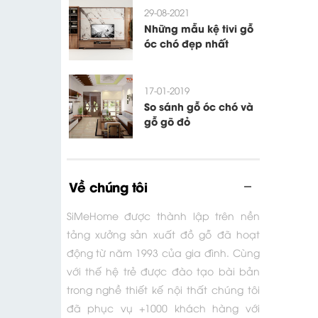
29-08-2021
Những mẫu kệ tivi gỗ
óc chó đẹp nhất
17-01-2019
So sánh gỗ óc chó và
gỗ gõ đỏ
Về chúng tôi
SiMeHome được thành lập trên nền
tảng xưởng sản xuất đồ gỗ đã hoạt
động từ năm 1993 của gia đình. Cùng
với thế hệ trẻ được đào tạo bài bản
trong nghề thiết kế nội thất chúng tôi
đã phục vụ +1000 khách hàng với