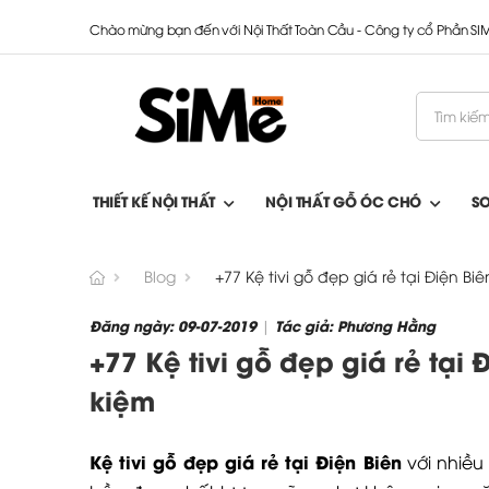
Chào mừng bạn đến với Nội Thất Toàn Cầu - Công ty cổ Phần S
THIẾT KẾ NỘI THẤT
NỘI THẤT GỖ ÓC CHÓ
S
Blog
+77 Kệ tivi gỗ đẹp giá rẻ tại Điện Bi
Đăng ngày: 09-07-2019
Tác giả: Phương Hằng
|
+77 Kệ tivi gỗ đẹp giá rẻ tại 
kiệm
Kệ tivi gỗ đẹp giá rẻ tại Điện Biên
với nhiều