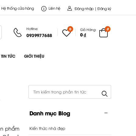
Hệ thống cửa hàng
Liên hệ
Đăng nhập | Đăng ký
Hotline:
0
0
Giỏ Hàng:
0 ₫
0939977688
TIN TỨC
GIỚI THIỆU
Danh mục Blog
sản phẩm
Kiến thức nhà đẹp