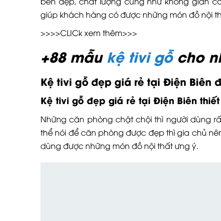
bền đẹp, chất lượng cũng như không gian că
giúp khách hàng có được những món đồ nội th
>>>>CLICk xem thêm>>>
+88 mẫu
kệ tivi gỗ
cho nh
Kệ tivi gỗ đẹp giá rẻ tại Điện Biên
đ
Kệ tivi gỗ đẹp giá rẻ tại Điện Biên
thiết
Những căn phòng chật chội thì người dùng rấ
thể nói để căn phòng được đẹp thì gia chủ n
dùng được những món đồ nội thất ưng ý.