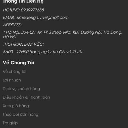
Thông Tin Liên Hệ
HOTLINE: 0939977688
EMAIL: simedesign.vn@gmail.com
ADDRESS:
* Hà Nội: B04-L21 An Phú shop villa, KĐT Dương Nội, Hà Đông,
Hà Nội
THỜI GIAN LÀM VIỆC:
8H00 - 17H00 hàng ngày trừ CN và lễ tết
Về Chúng Tôi
Về chúng tôi
Lợi nhuận
Dịch vụ khách hàng
Điều khoản & Thanh toán
Xem giỏ hàng
Theo dõi đơn hàng
Trợ giúp