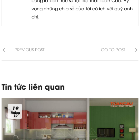
cũng là kiến trúc sư tại Nội thất Toàn Cầu. Hy
vọng những chia sẻ của tôi có ích với quý anh
chị.
PREVIOUS POST
GO TO POST
Tin tức liên quan
19
Tháng
10